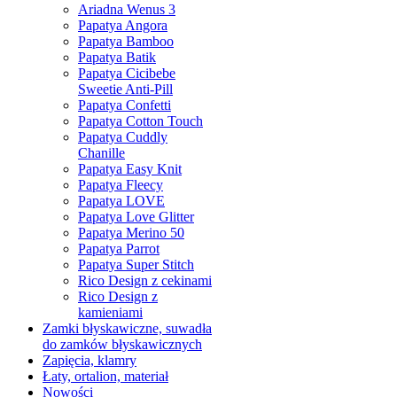
Ariadna Wenus 3
Papatya Angora
Papatya Bamboo
Papatya Batik
Papatya Cicibebe
Sweetie Anti-Pill
Papatya Confetti
Papatya Cotton Touch
Papatya Cuddly
Chanille
Papatya Easy Knit
Papatya Fleecy
Papatya LOVE
Papatya Love Glitter
Papatya Merino 50
Papatya Parrot
Papatya Super Stitch
Rico Design z cekinami
Rico Design z
kamieniami
Zamki błyskawiczne, suwadła
do zamków błyskawicznych
Zapięcia, klamry
Łaty, ortalion, materiał
Nowości