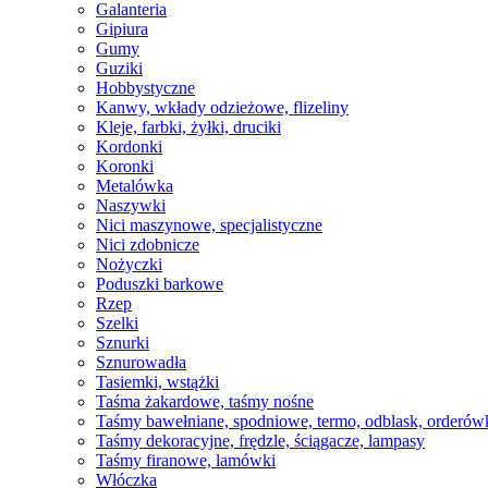
Galanteria
Gipiura
Gumy
Guziki
Hobbystyczne
Kanwy, wkłady odzieżowe, flizeliny
Kleje, farbki, żyłki, druciki
Kordonki
Koronki
Metalówka
Naszywki
Nici maszynowe, specjalistyczne
Nici zdobnicze
Nożyczki
Poduszki barkowe
Rzep
Szelki
Sznurki
Sznurowadła
Tasiemki, wstążki
Taśma żakardowe, taśmy nośne
Taśmy bawełniane, spodniowe, termo, odblask, orderów
Taśmy dekoracyjne, frędzle, ściągacze, lampasy
Taśmy firanowe, lamówki
Włóczka