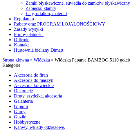
Zamki błyskawiczne, suwadła do zamków błyskawiczn
Zapięcia, klamry
Łaty, ortalion, materiał
Regulamin
Rabaty oraz PROGRAM LOJALONOŚCIOWY
Zasady wysyłki
Formy płatności
O firmie
Kontakt
Hurtownia bielizny Dimart
Strona główna
»
Włóczka
»
Włóczka Papatya BAMBOO 5110 gołęb
Kategorie
Akcesoria do firan
Akcesoria do maszyn
Akcesoria krawieckie
Dekoracje
Druty, szydełka, akcesoria
Galanteria
Gipiura
Gumy
Guziki
Hobbystyczne
Kanwy, wkłady odzieżowe,