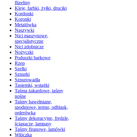
flizeliny
Kleje, farbki, żyłki, druciki
Kordonki
Koronki
Metalówka
Naszywki
Nici maszynowe,
specjalistyczne
Nici zdobnicze
Nożyczki
Poduszki barkowe
Rzep
Szelki
Sznurki
Sznurowadła
Tasiemki, wstążki
Taśma żakardowe, taśmy
nośne
Taśmy bawełniane,
spodniowe, termo, odblask,
orderówka
Taśmy dekoracyjne, frędzle,
ściągacze, lampasy
Taśmy firanowe, lamówki
Włóczka