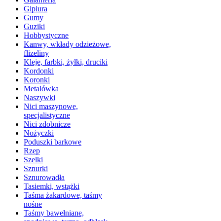
Gipiura
Gumy
Guziki
Hobbystyczne
Kanwy, wkłady odzieżowe,
flizeliny
Kleje, farbki, żyłki, druciki
Kordonki
Koronki
Metalówka
Naszywki
Nici maszynowe,
specjalistyczne
Nici zdobnicze
Nożyczki
Poduszki barkowe
Rzep
Szelki
Sznurki
Sznurowadła
Tasiemki, wstążki
Taśma żakardowe, taśmy
nośne
Taśmy bawełniane,