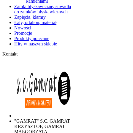
kamieniami
Zamki błyskawiczne, suwadła
do zamków błyskawicznych
Zapięcia, klamry
Łaty, ortalion, materiał
Nowości
Promocje
Produkty polecane
Hity w naszym sklepie
Kontakt
"GAMRAT" S.C. GAMRAT
KRZYSZTOF, GAMRAT
MAŁGORZATA