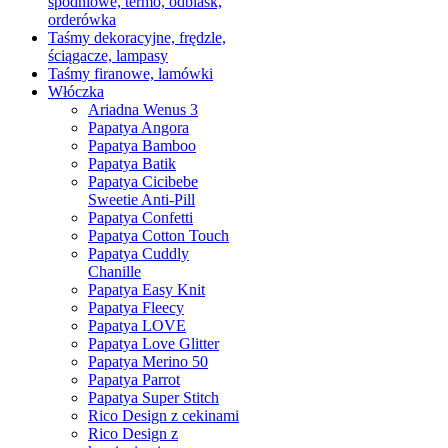
spodniowe, termo, odblask,
orderówka
Taśmy dekoracyjne, frędzle,
ściągacze, lampasy
Taśmy firanowe, lamówki
Włóczka
Ariadna Wenus 3
Papatya Angora
Papatya Bamboo
Papatya Batik
Papatya Cicibebe
Sweetie Anti-Pill
Papatya Confetti
Papatya Cotton Touch
Papatya Cuddly
Chanille
Papatya Easy Knit
Papatya Fleecy
Papatya LOVE
Papatya Love Glitter
Papatya Merino 50
Papatya Parrot
Papatya Super Stitch
Rico Design z cekinami
Rico Design z