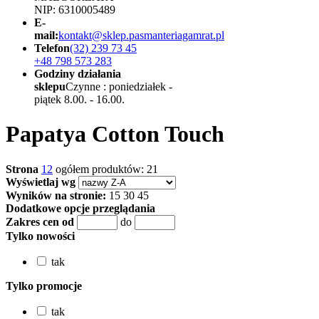
NIP: 6310005489
E-
mail:
kontakt@sklep.pasmanteriagamrat.pl
Telefon
(32) 239 73 45
+48 798 573 283
Godziny działania
sklepu
Czynne : poniedziałek -
piątek 8.00. - 16.00.
Papatya Cotton Touch
Strona
1
2
ogółem produktów: 21
Wyświetlaj wg
Wyników na stronie:
15
30
45
Dodatkowe opcje przeglądania
Zakres cen od
do
Tylko nowości
tak
Tylko promocje
tak