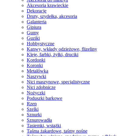
Akcesoria krawieckie
Dekoracje
Druty, szydełka, akcesoria
Galanteria
Gipiura
Gumy
Guziki
Hobbystyczne
Kanwy, wkłady odzieżowe, flizeliny
Kleje, farbki, żyłki, druciki
Kordonki
Koronki
Metalówka
Naszywki
Nici maszynowe, specjalistyczne
Nici zdobnicze
Nożyczki
Poduszki barkowe
Rzep
Szelki
Sznurki
Sznurowadła
Tasiemki, wstążki
Taśma żakardowe, taśmy nośne