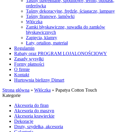
Taśmy bawełniane, spodniowe, termo, odblask,
orderówka
Taśmy dekoracyjne, frędzle, ściągacze, lampasy
Taśmy firanowe, lamówki
Włóczka
Zamki błyskawiczne, suwadła do zamków
błyskawicznych
Zapięcia, klamry
Łaty, ortalion, materiał
Regulamin
Rabaty oraz PROGRAM LOJALONOŚCIOWY
Zasady wysyłki
Formy płatności
O firmie
Kontakt
Hurtownia bielizny Dimart
Strona główna
»
Włóczka
»
Papatya Cotton Touch
Kategorie
Akcesoria do firan
Akcesoria do maszyn
Akcesoria krawieckie
Dekoracje
Druty, szydełka, akcesoria
Galanteria