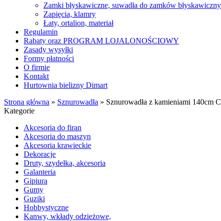
Zamki błyskawiczne, suwadła do zamków błyskawiczn
Zapięcia, klamry
Łaty, ortalion, materiał
Regulamin
Rabaty oraz PROGRAM LOJALONOŚCIOWY
Zasady wysyłki
Formy płatności
O firmie
Kontakt
Hurtownia bielizny Dimart
Strona główna
»
Sznurowadła
»
Sznurowadła z kamieniami 140cm C
Kategorie
Akcesoria do firan
Akcesoria do maszyn
Akcesoria krawieckie
Dekoracje
Druty, szydełka, akcesoria
Galanteria
Gipiura
Gumy
Guziki
Hobbystyczne
Kanwy, wkłady odzieżowe,