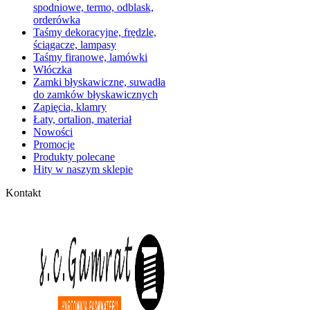
spodniowe, termo, odblask,
orderówka
Taśmy dekoracyjne, frędzle,
ściągacze, lampasy
Taśmy firanowe, lamówki
Włóczka
Zamki błyskawiczne, suwadła
do zamków błyskawicznych
Zapięcia, klamry
Łaty, ortalion, materiał
Nowości
Promocje
Produkty polecane
Hity w naszym sklepie
Kontakt