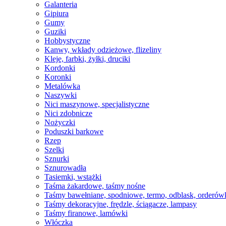
Galanteria
Gipiura
Gumy
Guziki
Hobbystyczne
Kanwy, wkłady odzieżowe, flizeliny
Kleje, farbki, żyłki, druciki
Kordonki
Koronki
Metalówka
Naszywki
Nici maszynowe, specjalistyczne
Nici zdobnicze
Nożyczki
Poduszki barkowe
Rzep
Szelki
Sznurki
Sznurowadła
Tasiemki, wstążki
Taśma żakardowe, taśmy nośne
Taśmy bawełniane, spodniowe, termo, odblask, orderów
Taśmy dekoracyjne, frędzle, ściągacze, lampasy
Taśmy firanowe, lamówki
Włóczka