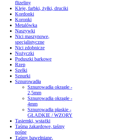
flizeliny
Kleje, farbki, żyłki, druciki
Kordonki
Koronki
Metalówka
Naszywki
Nici maszynowe,
specjalistyczne
Nici zdobnicze
Nożyczki
Poduszki barkowe
Rzep
Szelki
Sznurki
Sznurowadła
Sznurowadła okrągłe -
2,5mm
Sznurowadła okrągłe -
4mm
Sznurowadła płaskie -
GŁADKIE / WZORY
Tasiemki, wstążki
Taśma żakardowe, taśmy
nośne
Taśmy bawełniane,