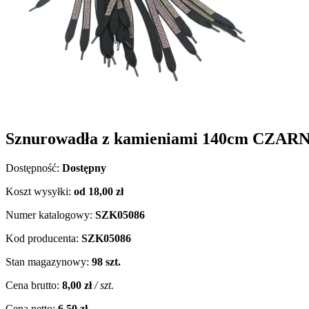
Sznurowadła z kamieniami 140cm CZARNE 
Dostępność:
Dostępny
Koszt wysyłki:
od 18,00 zł
Numer katalogowy:
SZK05086
Kod producenta:
SZK05086
Stan magazynowy:
98 szt.
Cena brutto:
8,00 zł
/ szt.
Cena netto:
6,50 zł