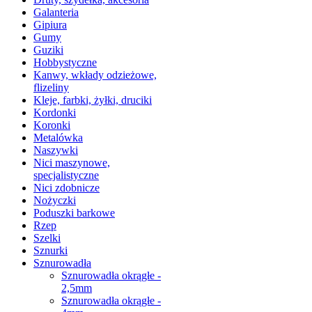
Galanteria
Gipiura
Gumy
Guziki
Hobbystyczne
Kanwy, wkłady odzieżowe,
flizeliny
Kleje, farbki, żyłki, druciki
Kordonki
Koronki
Metalówka
Naszywki
Nici maszynowe,
specjalistyczne
Nici zdobnicze
Nożyczki
Poduszki barkowe
Rzep
Szelki
Sznurki
Sznurowadła
Sznurowadła okrągłe -
2,5mm
Sznurowadła okrągłe -