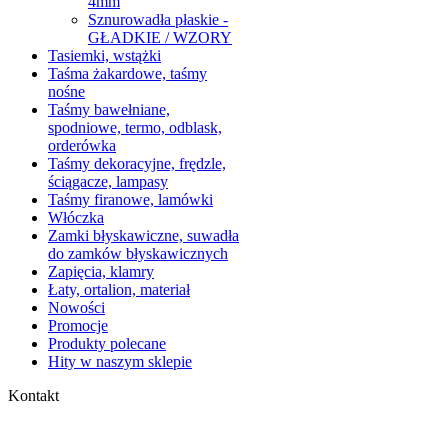
4mm
Sznurowadła płaskie -
GŁADKIE / WZORY
Tasiemki, wstążki
Taśma żakardowe, taśmy
nośne
Taśmy bawełniane,
spodniowe, termo, odblask,
orderówka
Taśmy dekoracyjne, frędzle,
ściągacze, lampasy
Taśmy firanowe, lamówki
Włóczka
Zamki błyskawiczne, suwadła
do zamków błyskawicznych
Zapięcia, klamry
Łaty, ortalion, materiał
Nowości
Promocje
Produkty polecane
Hity w naszym sklepie
Kontakt