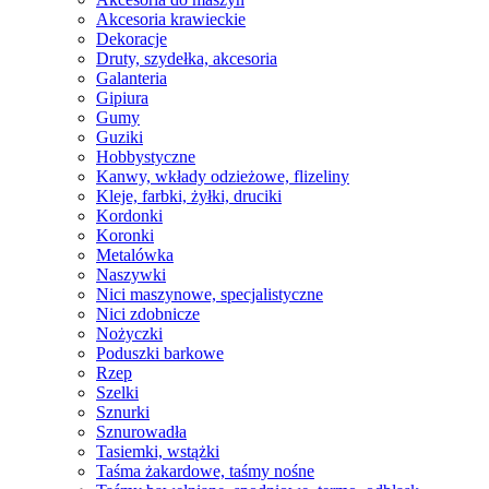
Akcesoria krawieckie
Dekoracje
Druty, szydełka, akcesoria
Galanteria
Gipiura
Gumy
Guziki
Hobbystyczne
Kanwy, wkłady odzieżowe, flizeliny
Kleje, farbki, żyłki, druciki
Kordonki
Koronki
Metalówka
Naszywki
Nici maszynowe, specjalistyczne
Nici zdobnicze
Nożyczki
Poduszki barkowe
Rzep
Szelki
Sznurki
Sznurowadła
Tasiemki, wstążki
Taśma żakardowe, taśmy nośne