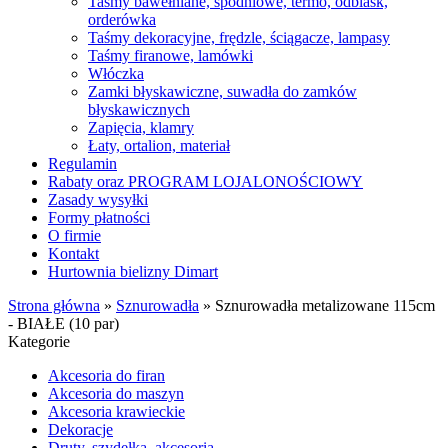
Taśmy bawełniane, spodniowe, termo, odblask,
orderówka
Taśmy dekoracyjne, frędzle, ściągacze, lampasy
Taśmy firanowe, lamówki
Włóczka
Zamki błyskawiczne, suwadła do zamków
błyskawicznych
Zapięcia, klamry
Łaty, ortalion, materiał
Regulamin
Rabaty oraz PROGRAM LOJALONOŚCIOWY
Zasady wysyłki
Formy płatności
O firmie
Kontakt
Hurtownia bielizny Dimart
Strona główna
»
Sznurowadła
»
Sznurowadła metalizowane 115cm
- BIAŁE (10 par)
Kategorie
Akcesoria do firan
Akcesoria do maszyn
Akcesoria krawieckie
Dekoracje
Druty, szydełka, akcesoria