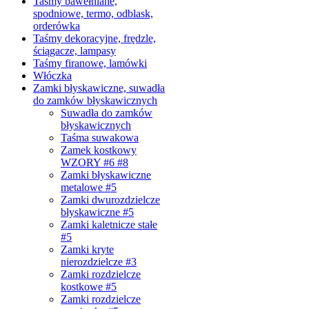
Taśmy bawełniane,
spodniowe, termo, odblask,
orderówka
Taśmy dekoracyjne, frędzle,
ściągacze, lampasy
Taśmy firanowe, lamówki
Włóczka
Zamki błyskawiczne, suwadła
do zamków błyskawicznych
Suwadła do zamków
błyskawicznych
Taśma suwakowa
Zamek kostkowy
WZORY #6 #8
Zamki błyskawiczne
metalowe #5
Zamki dwurozdzielcze
błyskawiczne #5
Zamki kaletnicze stałe
#5
Zamki kryte
nierozdzielcze #3
Zamki rozdzielcze
kostkowe #5
Zamki rozdzielcze