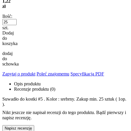
1,22
zł
Ilość:
szt.
Dodaj
do
koszyka
dodaj
do
schowka
Zapytaj o produkt
Poleć znajomemu
Specyfikacja PDF
Opis produktu
Recenzje produktu (0)
Suwadło do kostki #5 . Kolor : srebrny. Zakup min. 25 sztuk ( 1op.
).
Nikt jeszcze nie napisał recenzji do tego produktu. Bądź pierwszy i
napisz recenzję.
Napisz recenzję