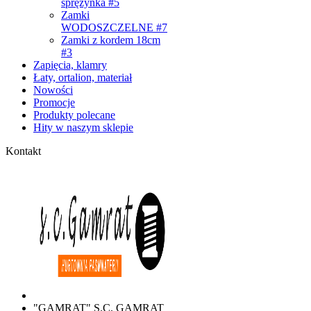
sprężynka #5
Zamki
WODOSZCZELNE #7
Zamki z kordem 18cm
#3
Zapięcia, klamry
Łaty, ortalion, materiał
Nowości
Promocje
Produkty polecane
Hity w naszym sklepie
Kontakt
"GAMRAT" S.C. GAMRAT