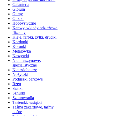
Galanteria
Gipiura
Gumy
Guziki
Hobbystyczne
Kanwy, wkłady odzieżowe,
flizeliny
Kleje, farbki, żyłki, druciki
Kordonki
Koronki
Metalówka
Naszywki
Nici maszynowe,
specjalistyczne
Nici zdobnicze
Nożyczki
Poduszki barkowe
Rzep
Szelki
Sznurki
Sznurowadła
Tasiemki, wstążki
Taśma żakardowe, taśmy
nośne