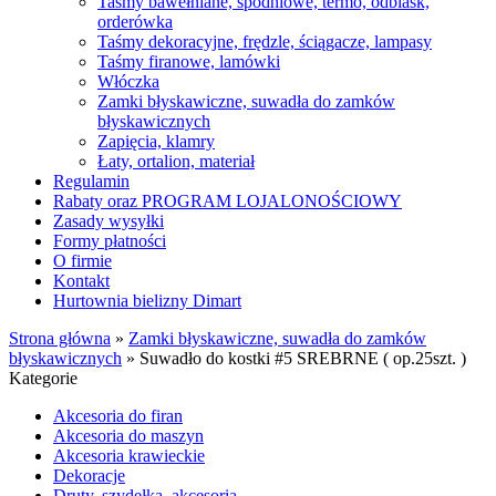
Taśmy bawełniane, spodniowe, termo, odblask,
orderówka
Taśmy dekoracyjne, frędzle, ściągacze, lampasy
Taśmy firanowe, lamówki
Włóczka
Zamki błyskawiczne, suwadła do zamków
błyskawicznych
Zapięcia, klamry
Łaty, ortalion, materiał
Regulamin
Rabaty oraz PROGRAM LOJALONOŚCIOWY
Zasady wysyłki
Formy płatności
O firmie
Kontakt
Hurtownia bielizny Dimart
Strona główna
»
Zamki błyskawiczne, suwadła do zamków
błyskawicznych
»
Suwadło do kostki #5 SREBRNE ( op.25szt. )
Kategorie
Akcesoria do firan
Akcesoria do maszyn
Akcesoria krawieckie
Dekoracje
Druty, szydełka, akcesoria