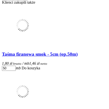
Klienci zakupili także
Taśma firanowa smok - 5cm (op.50m)
1,80 zł
/ mb
1,46 zł
brutto
netto
mb
Do koszyka