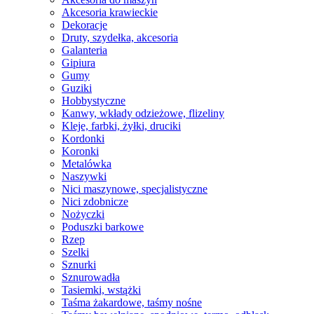
Akcesoria krawieckie
Dekoracje
Druty, szydełka, akcesoria
Galanteria
Gipiura
Gumy
Guziki
Hobbystyczne
Kanwy, wkłady odzieżowe, flizeliny
Kleje, farbki, żyłki, druciki
Kordonki
Koronki
Metalówka
Naszywki
Nici maszynowe, specjalistyczne
Nici zdobnicze
Nożyczki
Poduszki barkowe
Rzep
Szelki
Sznurki
Sznurowadła
Tasiemki, wstążki
Taśma żakardowe, taśmy nośne