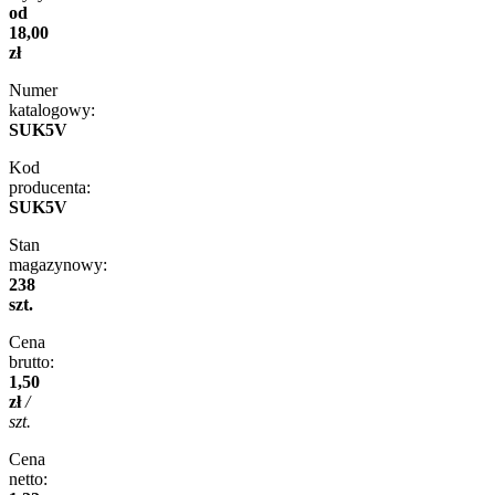
od
18,00
zł
Numer
katalogowy:
SUK5V
Kod
producenta:
SUK5V
Stan
magazynowy:
238
szt.
Cena
brutto:
1,50
zł
/
szt.
Cena
netto: