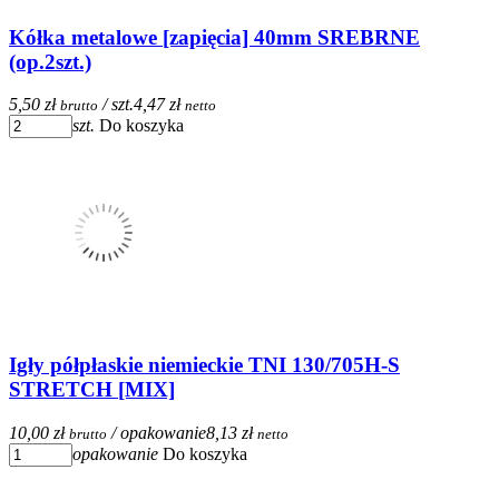
Kółka metalowe [zapięcia] 40mm SREBRNE
(op.2szt.)
5,50 zł
/ szt.
4,47 zł
brutto
netto
szt.
Do koszyka
Igły półpłaskie niemieckie TNI 130/705H-S
STRETCH [MIX]
10,00 zł
/ opakowanie
8,13 zł
brutto
netto
opakowanie
Do koszyka