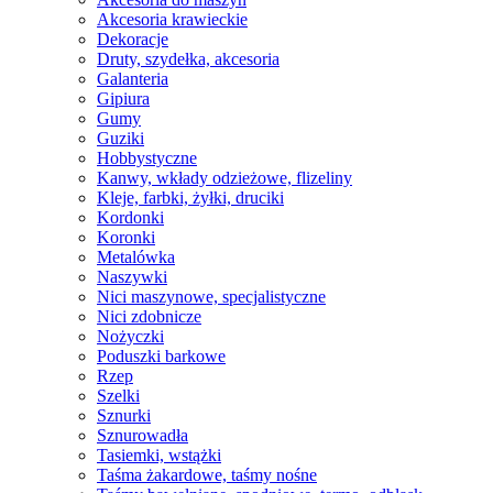
Akcesoria krawieckie
Dekoracje
Druty, szydełka, akcesoria
Galanteria
Gipiura
Gumy
Guziki
Hobbystyczne
Kanwy, wkłady odzieżowe, flizeliny
Kleje, farbki, żyłki, druciki
Kordonki
Koronki
Metalówka
Naszywki
Nici maszynowe, specjalistyczne
Nici zdobnicze
Nożyczki
Poduszki barkowe
Rzep
Szelki
Sznurki
Sznurowadła
Tasiemki, wstążki
Taśma żakardowe, taśmy nośne