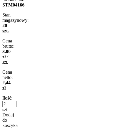
STM04166
Stan
magazynowy:
20
szt.
Cena
brutto:
3,00
zł
/
szt.
Cena
netto:
2,44
zł
Ilość:
szt.
Dodaj
do
koszyka