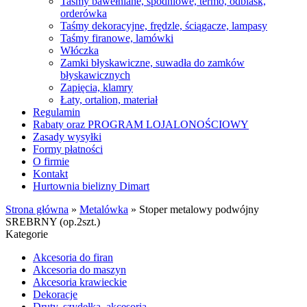
Taśmy bawełniane, spodniowe, termo, odblask,
orderówka
Taśmy dekoracyjne, frędzle, ściągacze, lampasy
Taśmy firanowe, lamówki
Włóczka
Zamki błyskawiczne, suwadła do zamków
błyskawicznych
Zapięcia, klamry
Łaty, ortalion, materiał
Regulamin
Rabaty oraz PROGRAM LOJALONOŚCIOWY
Zasady wysyłki
Formy płatności
O firmie
Kontakt
Hurtownia bielizny Dimart
Strona główna
»
Metalówka
»
Stoper metalowy podwójny
SREBRNY (op.2szt.)
Kategorie
Akcesoria do firan
Akcesoria do maszyn
Akcesoria krawieckie
Dekoracje
Druty, szydełka, akcesoria