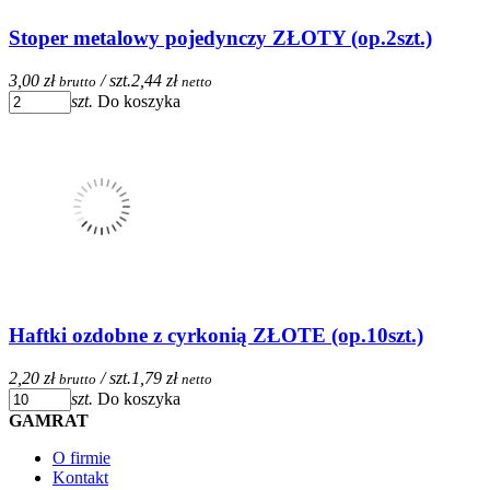
Stoper metalowy pojedynczy ZŁOTY (op.2szt.)
3,00 zł
/ szt.
2,44 zł
brutto
netto
szt.
Do koszyka
Haftki ozdobne z cyrkonią ZŁOTE (op.10szt.)
2,20 zł
/ szt.
1,79 zł
brutto
netto
szt.
Do koszyka
GAMRAT
O firmie
Kontakt