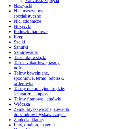
Zatrzaski, zapięcia
Naszywki
Nici maszynowe,
specjalistyczne
Nici zdobnicze
Nożyczki
Poduszki barkowe
Rzep
Szelki
Sznurki
Sznurowadła
Tasiemki, wstążki
Taśma żakardowe, taśmy
nośne
Taśmy bawełniane,
spodniowe, termo, odblask,
orderówka
Taśmy dekoracyjne, frędzle,
ściągacze, lampasy
Taśmy firanowe, lamówki
Włóczka
Zamki błyskawiczne, suwadła
do zamków błyskawicznych
Zapięcia, klamry
Łaty, ortalion, materiał