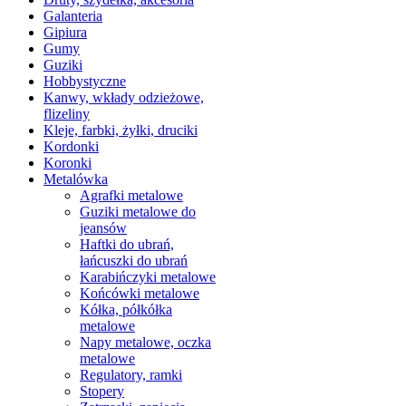
Galanteria
Gipiura
Gumy
Guziki
Hobbystyczne
Kanwy, wkłady odzieżowe,
flizeliny
Kleje, farbki, żyłki, druciki
Kordonki
Koronki
Metalówka
Agrafki metalowe
Guziki metalowe do
jeansów
Haftki do ubrań,
łańcuszki do ubrań
Karabińczyki metalowe
Końcówki metalowe
Kółka, półkółka
metalowe
Napy metalowe, oczka
metalowe
Regulatory, ramki
Stopery