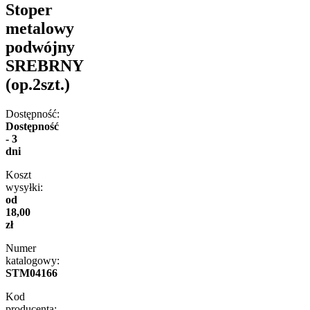
Stoper
metalowy
podwójny
SREBRNY
(op.2szt.)
Dostępność:
Dostępność
- 3
dni
Koszt
wysyłki:
od
18,00
zł
Numer
katalogowy:
STM04166
Kod
producenta: