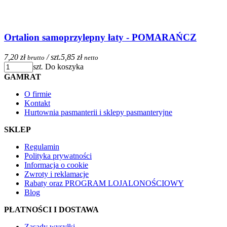
Ortalion samoprzylepny łaty - POMARAŃCZ
7,20 zł
/ szt.
5,85 zł
brutto
netto
szt.
Do koszyka
GAMRAT
O firmie
Kontakt
Hurtownia pasmanterii i sklepy pasmanteryjne
SKLEP
Regulamin
Polityka prywatności
Informacja o cookie
Zwroty i reklamacje
Rabaty oraz PROGRAM LOJALONOŚCIOWY
Blog
PŁATNOŚCI I DOSTAWA
Zasady wysyłki