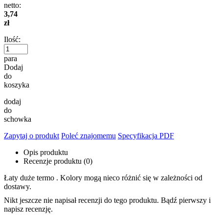
netto:
3,74
zł
Ilość:
para
Dodaj
do
koszyka
dodaj
do
schowka
Zapytaj o produkt
Poleć znajomemu
Specyfikacja PDF
Opis produktu
Recenzje produktu (0)
Łaty duże termo . Kolory mogą nieco różnić się w zależności od
dostawy.
Nikt jeszcze nie napisał recenzji do tego produktu. Bądź pierwszy i
napisz recenzję.