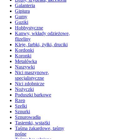
Galanteria
Gipiura
Gumy
Guziki
Hobbystyczne
Kanwy, wkłady odzieżowe,
flizeliny
Kleje, farbki, żyłki, druciki
Kordonki
Koronki
Metalówka
Naszywki
Nici maszynowe,
specjalistyczne
Nici zdobnicze
Nożyczki
Poduszki barkowe
Rzep
Szelki
Sznurki
Sznurowadła
Tasiemki, wstążki
Taśma żakardowe, taśmy
nośne