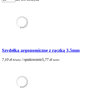
Szydełka argonomiczne z rączką 3,5mm
7,10 zł
/ opakowanie
5,77 zł
brutto
netto