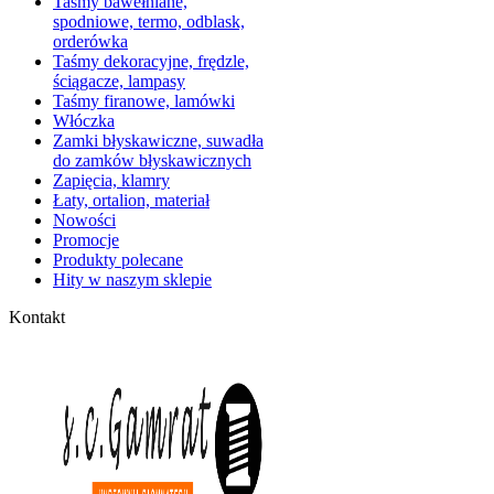
Taśmy bawełniane,
spodniowe, termo, odblask,
orderówka
Taśmy dekoracyjne, frędzle,
ściągacze, lampasy
Taśmy firanowe, lamówki
Włóczka
Zamki błyskawiczne, suwadła
do zamków błyskawicznych
Zapięcia, klamry
Łaty, ortalion, materiał
Nowości
Promocje
Produkty polecane
Hity w naszym sklepie
Kontakt