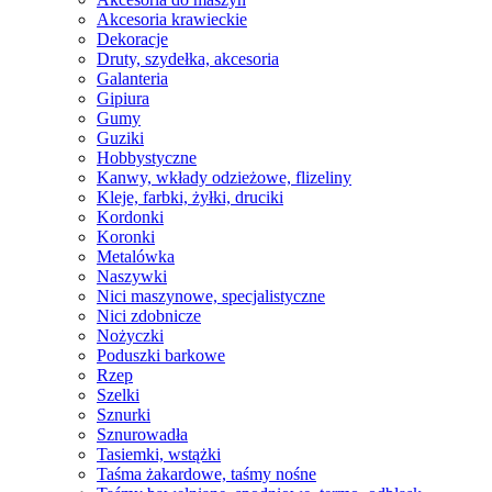
Akcesoria krawieckie
Dekoracje
Druty, szydełka, akcesoria
Galanteria
Gipiura
Gumy
Guziki
Hobbystyczne
Kanwy, wkłady odzieżowe, flizeliny
Kleje, farbki, żyłki, druciki
Kordonki
Koronki
Metalówka
Naszywki
Nici maszynowe, specjalistyczne
Nici zdobnicze
Nożyczki
Poduszki barkowe
Rzep
Szelki
Sznurki
Sznurowadła
Tasiemki, wstążki
Taśma żakardowe, taśmy nośne