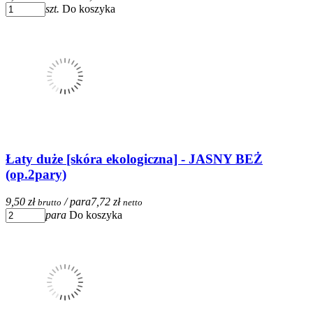
szt.
Do koszyka
Łaty duże [skóra ekologiczna] - JASNY BEŻ
(op.2pary)
9,50 zł
/ para
7,72 zł
brutto
netto
para
Do koszyka