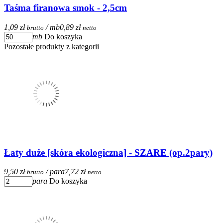
Taśma firanowa smok - 2,5cm
1,09 zł
/ mb
0,89 zł
brutto
netto
mb
Do koszyka
Pozostałe produkty z kategorii
Łaty duże [skóra ekologiczna] - SZARE (op.2pary)
9,50 zł
/ para
7,72 zł
brutto
netto
para
Do koszyka