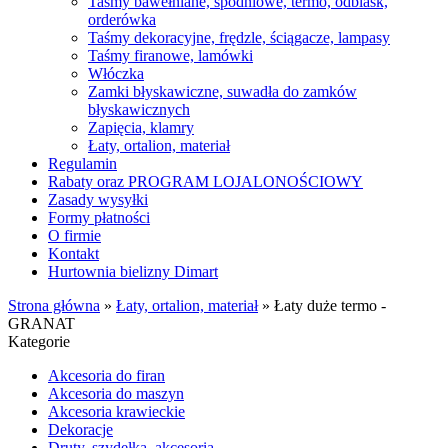
Taśmy bawełniane, spodniowe, termo, odblask,
orderówka
Taśmy dekoracyjne, frędzle, ściągacze, lampasy
Taśmy firanowe, lamówki
Włóczka
Zamki błyskawiczne, suwadła do zamków
błyskawicznych
Zapięcia, klamry
Łaty, ortalion, materiał
Regulamin
Rabaty oraz PROGRAM LOJALONOŚCIOWY
Zasady wysyłki
Formy płatności
O firmie
Kontakt
Hurtownia bielizny Dimart
Strona główna
»
Łaty, ortalion, materiał
»
Łaty duże termo -
GRANAT
Kategorie
Akcesoria do firan
Akcesoria do maszyn
Akcesoria krawieckie
Dekoracje
Druty, szydełka, akcesoria