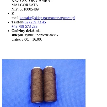
KRZYSZTOF, GAMRAT
MAŁGORZATA
NIP: 6310005489
E-
mail:
kontakt@sklep.pasmanteriagamrat.pl
Telefon
(32) 239 73 45
+48 798 573 283
Godziny działania
sklepu
Czynne : poniedziałek -
piątek 8.00. - 16.00.