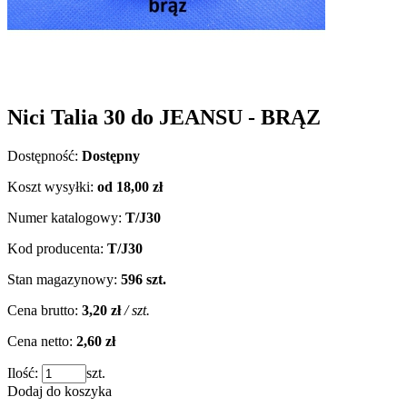
Nici Talia 30 do JEANSU - BRĄZ
Dostępność:
Dostępny
Koszt wysyłki:
od 18,00 zł
Numer katalogowy:
T/J30
Kod producenta:
T/J30
Stan magazynowy:
596 szt.
Cena brutto:
3,20 zł
/ szt.
Cena netto:
2,60 zł
Ilość:
szt.
Dodaj do koszyka