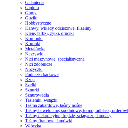
Galanteria
Gipiura
Gumy
Guziki
Hobbystyczne
Kanwy, wkłady odzieżowe, flizeliny
Kleje, farbki, żyłki, druciki
Kordonki
Koronki
Metalówka
Naszywki
Nici maszynowe, specjalistyczne
Nici zdobnicze
Nożyczki
Poduszki barkowe
Rzep
Szelki
Sznurki
Sznurowadła
Tasiemki, wstążki
Taśma żakardowe, taśmy nośne
Taśmy bawełniane, spodniowe, termo, odblask, orderów
Taśmy dekoracyjne, frędzle, ściągacze, lampasy
Taśmy firanowe, lamówki
Włóczka