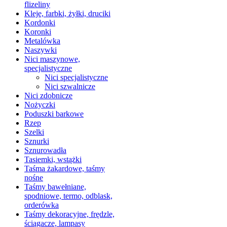
flizeliny
Kleje, farbki, żyłki, druciki
Kordonki
Koronki
Metalówka
Naszywki
Nici maszynowe,
specjalistyczne
Nici specjalistyczne
Nici szwalnicze
Nici zdobnicze
Nożyczki
Poduszki barkowe
Rzep
Szelki
Sznurki
Sznurowadła
Tasiemki, wstążki
Taśma żakardowe, taśmy
nośne
Taśmy bawełniane,
spodniowe, termo, odblask,
orderówka
Taśmy dekoracyjne, frędzle,
ściągacze, lampasy