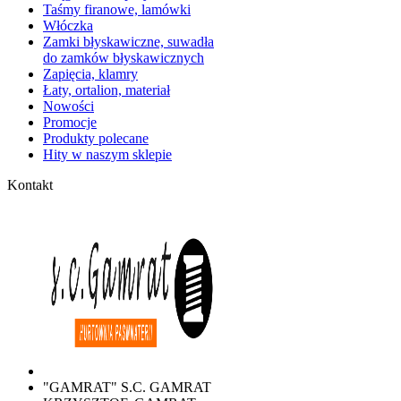
Taśmy firanowe, lamówki
Włóczka
Zamki błyskawiczne, suwadła
do zamków błyskawicznych
Zapięcia, klamry
Łaty, ortalion, materiał
Nowości
Promocje
Produkty polecane
Hity w naszym sklepie
Kontakt
"GAMRAT" S.C. GAMRAT