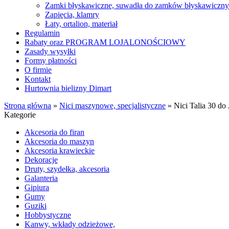
Zamki błyskawiczne, suwadła do zamków błyskawiczn
Zapięcia, klamry
Łaty, ortalion, materiał
Regulamin
Rabaty oraz PROGRAM LOJALONOŚCIOWY
Zasady wysyłki
Formy płatności
O firmie
Kontakt
Hurtownia bielizny Dimart
Strona główna
»
Nici maszynowe, specjalistyczne
»
Nici Talia 30 
Kategorie
Akcesoria do firan
Akcesoria do maszyn
Akcesoria krawieckie
Dekoracje
Druty, szydełka, akcesoria
Galanteria
Gipiura
Gumy
Guziki
Hobbystyczne
Kanwy, wkłady odzieżowe,