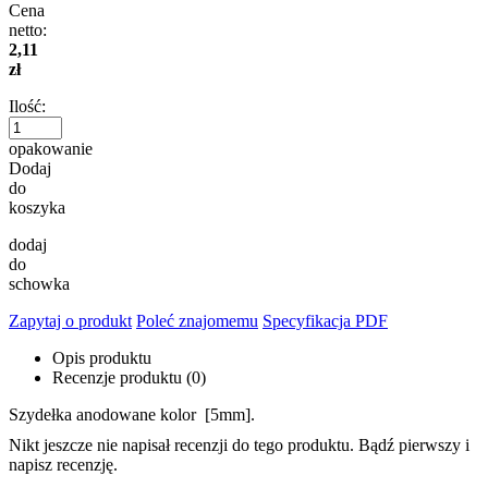
Cena
netto:
2,11
zł
Ilość:
opakowanie
Dodaj
do
koszyka
dodaj
do
schowka
Zapytaj o produkt
Poleć znajomemu
Specyfikacja PDF
Opis produktu
Recenzje produktu (0)
Szydełka anodowane kolor [5mm].
Nikt jeszcze nie napisał recenzji do tego produktu. Bądź pierwszy i
napisz recenzję.