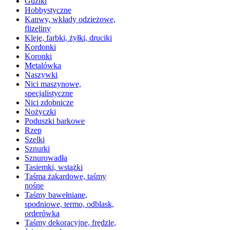
Guziki
Hobbystyczne
Kanwy, wkłady odzieżowe,
flizeliny
Kleje, farbki, żyłki, druciki
Kordonki
Koronki
Metalówka
Naszywki
Nici maszynowe,
specjalistyczne
Nici zdobnicze
Nożyczki
Poduszki barkowe
Rzep
Szelki
Sznurki
Sznurowadła
Tasiemki, wstążki
Taśma żakardowe, taśmy
nośne
Taśmy bawełniane,
spodniowe, termo, odblask,
orderówka
Taśmy dekoracyjne, frędzle,