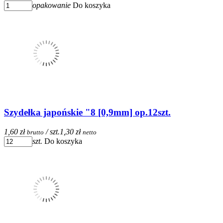
opakowanie
Do koszyka
Szydełka japońskie "8 [0,9mm] op.12szt.
1,60 zł
/ szt.
1,30 zł
brutto
netto
szt.
Do koszyka