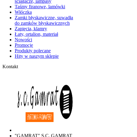
ściągacze, lampasy
Taśmy firanowe, lamówki
Włóczka
Zamki błyskawiczne, suwadła
do zamków błyskawicznych
Zapięcia, klamry
Łaty, ortalion, materiał
Nowości
Promocje
Produkty polecane
Hity w naszym sklepie
Kontakt
"GAMRAT" S.C. GAMRAT