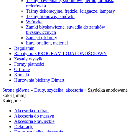
Taśmy bawełniane, spodniowe, termo, odblask,
orderówka
Taśmy dekoracyjne, frędzle, ściągacze, lampasy
Taśmy firanowe, lamówki
Włóczka
Zamki błyskawiczne, suwadła do zamków
błyskawicznych
Zapięcia, klamry
Łaty, ortalion, materiał
Regulamin
Rabaty oraz PROGRAM LOJALONOŚCIOWY
Zasady wysyłki
Formy płatności
O firmie
Kontakt
Hurtownia bielizny Dimart
Strona główna
»
Druty, szydełka, akcesoria
»
Szydełka anodowane
kolor [5mm]
Kategorie
Akcesoria do firan
Akcesoria do maszyn
Akcesoria krawieckie
Dekoracje
Druty, szydełka, akcesoria