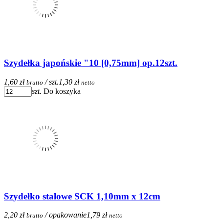
Szydełka japońskie "10 [0,75mm] op.12szt.
1,60 zł
/ szt.
1,30 zł
brutto
netto
szt.
Do koszyka
Szydełko stalowe SCK 1,10mm x 12cm
2,20 zł
/ opakowanie
1,79 zł
brutto
netto