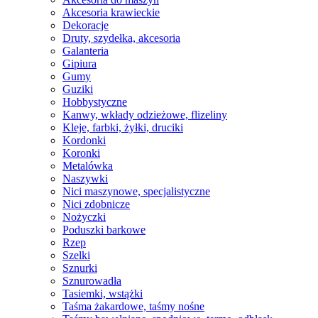
Akcesoria krawieckie
Dekoracje
Druty, szydełka, akcesoria
Galanteria
Gipiura
Gumy
Guziki
Hobbystyczne
Kanwy, wkłady odzieżowe, flizeliny
Kleje, farbki, żyłki, druciki
Kordonki
Koronki
Metalówka
Naszywki
Nici maszynowe, specjalistyczne
Nici zdobnicze
Nożyczki
Poduszki barkowe
Rzep
Szelki
Sznurki
Sznurowadła
Tasiemki, wstążki
Taśma żakardowe, taśmy nośne