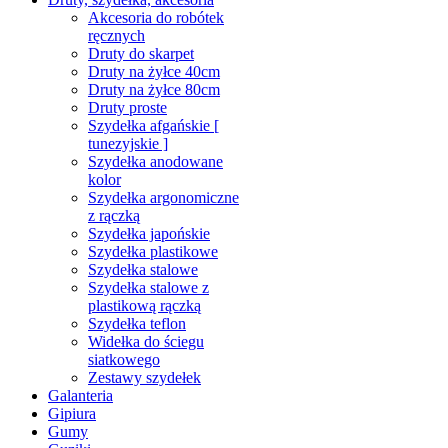
Akcesoria do robótek
ręcznych
Druty do skarpet
Druty na żyłce 40cm
Druty na żyłce 80cm
Druty proste
Szydełka afgańskie [
tunezyjskie ]
Szydełka anodowane
kolor
Szydełka argonomiczne
z rączką
Szydełka japońskie
Szydełka plastikowe
Szydełka stalowe
Szydełka stalowe z
plastikową rączką
Szydełka teflon
Widełka do ściegu
siatkowego
Zestawy szydełek
Galanteria
Gipiura
Gumy