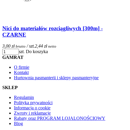
Nici do materiałów rozciągliwych [300m] -
CZARNE
3,00 zł
/ szt.
2,44 zł
brutto
netto
szt.
Do koszyka
GAMRAT
O firmie
Kontakt
Hurtownia pasmanterii i sklepy pasmanteryjne
SKLEP
Regulamin
Polityka prywatności
Informacja o cookie
Zwroty i reklamacje
Rabaty oraz PROGRAM LOJALONOŚCIOWY
Blog