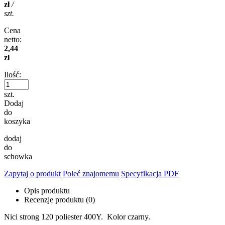
zł
/
szt.
Cena
netto:
2,44
zł
Ilość:
szt.
Dodaj
do
koszyka
dodaj
do
schowka
Zapytaj o produkt
Poleć znajomemu
Specyfikacja PDF
Opis produktu
Recenzje produktu (0)
Nici strong 120 poliester 400Y. Kolor czarny.