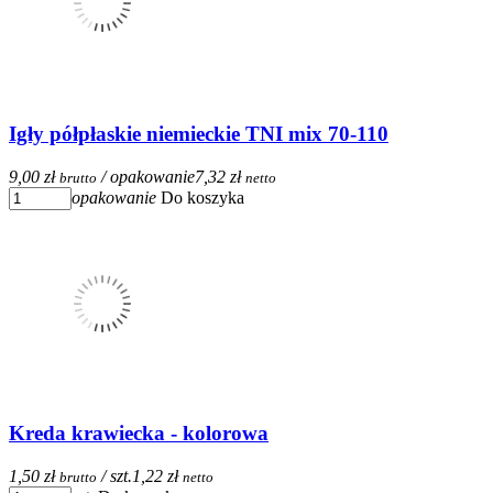
Igły półpłaskie niemieckie TNI mix 70-110
9,00 zł
/ opakowanie
7,32 zł
brutto
netto
opakowanie
Do koszyka
Kreda krawiecka - kolorowa
1,50 zł
/ szt.
1,22 zł
brutto
netto