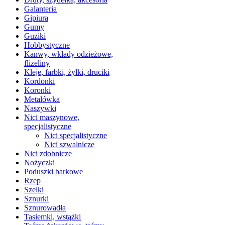
Galanteria
Gipiura
Gumy
Guziki
Hobbystyczne
Kanwy, wkłady odzieżowe,
flizeliny
Kleje, farbki, żyłki, druciki
Kordonki
Koronki
Metalówka
Naszywki
Nici maszynowe,
specjalistyczne
Nici specjalistyczne
Nici szwalnicze
Nici zdobnicze
Nożyczki
Poduszki barkowe
Rzep
Szelki
Sznurki
Sznurowadła
Tasiemki, wstążki