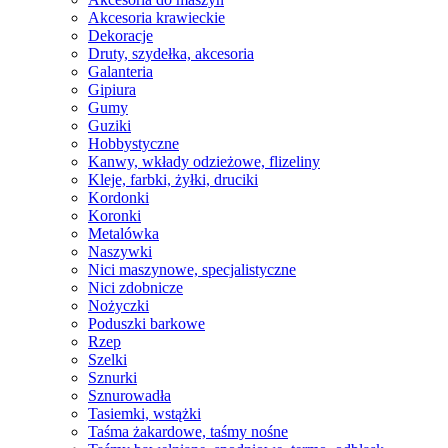
Akcesoria krawieckie
Dekoracje
Druty, szydełka, akcesoria
Galanteria
Gipiura
Gumy
Guziki
Hobbystyczne
Kanwy, wkłady odzieżowe, flizeliny
Kleje, farbki, żyłki, druciki
Kordonki
Koronki
Metalówka
Naszywki
Nici maszynowe, specjalistyczne
Nici zdobnicze
Nożyczki
Poduszki barkowe
Rzep
Szelki
Sznurki
Sznurowadła
Tasiemki, wstążki
Taśma żakardowe, taśmy nośne