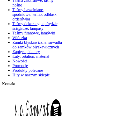
Taśma żakardowe, taśmy
nośne
Taśmy bawełniane,
spodniowe, termo, odblask,
orderówka
Taśmy dekoracyjne, frędzle,
ściągacze, lampasy
Taśmy firanowe, lamówki
Włóczka
Zamki błyskawiczne, suwadła
do zamków błyskawicznych
Zapięcia, klamry
Łaty, ortalion, materiał
Nowości
Promocje
Produkty polecane
Hity w naszym sklepie
Kontakt