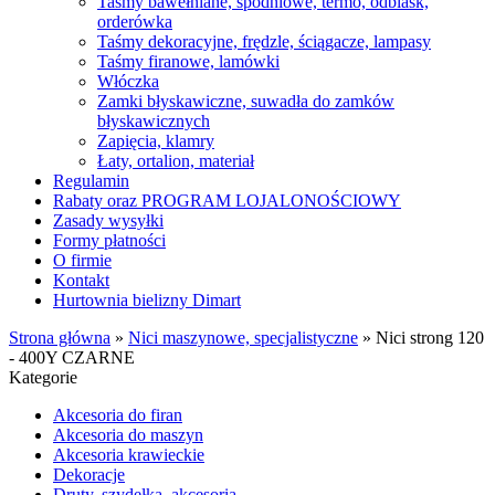
Taśmy bawełniane, spodniowe, termo, odblask,
orderówka
Taśmy dekoracyjne, frędzle, ściągacze, lampasy
Taśmy firanowe, lamówki
Włóczka
Zamki błyskawiczne, suwadła do zamków
błyskawicznych
Zapięcia, klamry
Łaty, ortalion, materiał
Regulamin
Rabaty oraz PROGRAM LOJALONOŚCIOWY
Zasady wysyłki
Formy płatności
O firmie
Kontakt
Hurtownia bielizny Dimart
Strona główna
»
Nici maszynowe, specjalistyczne
»
Nici strong 120
- 400Y CZARNE
Kategorie
Akcesoria do firan
Akcesoria do maszyn
Akcesoria krawieckie
Dekoracje
Druty, szydełka, akcesoria