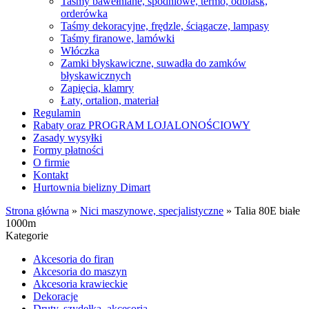
Taśmy bawełniane, spodniowe, termo, odblask,
orderówka
Taśmy dekoracyjne, frędzle, ściągacze, lampasy
Taśmy firanowe, lamówki
Włóczka
Zamki błyskawiczne, suwadła do zamków
błyskawicznych
Zapięcia, klamry
Łaty, ortalion, materiał
Regulamin
Rabaty oraz PROGRAM LOJALONOŚCIOWY
Zasady wysyłki
Formy płatności
O firmie
Kontakt
Hurtownia bielizny Dimart
Strona główna
»
Nici maszynowe, specjalistyczne
»
Talia 80E białe
1000m
Kategorie
Akcesoria do firan
Akcesoria do maszyn
Akcesoria krawieckie
Dekoracje
Druty, szydełka, akcesoria