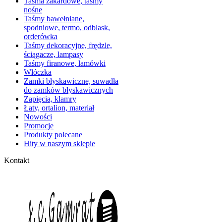
Taśma żakardowe, taśmy
nośne
Taśmy bawełniane,
spodniowe, termo, odblask,
orderówka
Taśmy dekoracyjne, frędzle,
ściągacze, lampasy
Taśmy firanowe, lamówki
Włóczka
Zamki błyskawiczne, suwadła
do zamków błyskawicznych
Zapięcia, klamry
Łaty, ortalion, materiał
Nowości
Promocje
Produkty polecane
Hity w naszym sklepie
Kontakt