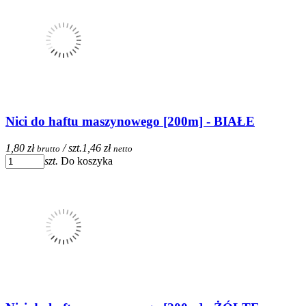
Nici do haftu maszynowego [200m] - BIAŁE
1,80 zł
/ szt.
1,46 zł
brutto
netto
szt.
Do koszyka