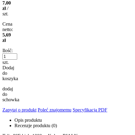
7,00
zł
/
szt.
Cena
netto:
5,69
zł
Ilość:
szt.
Dodaj
do
koszyka
dodaj
do
schowka
Zapytaj o produkt
Poleć znajomemu
Specyfikacja PDF
Opis produktu
Recenzje produktu (0)