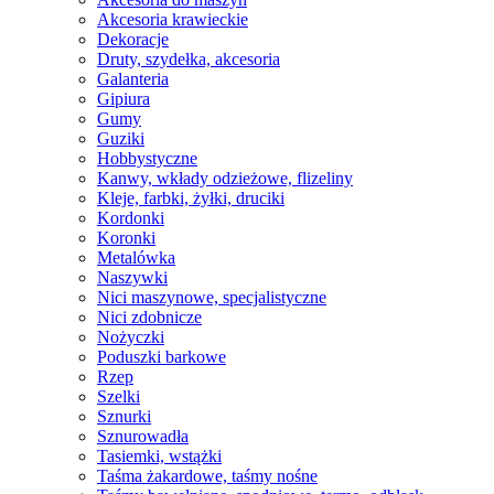
Akcesoria krawieckie
Dekoracje
Druty, szydełka, akcesoria
Galanteria
Gipiura
Gumy
Guziki
Hobbystyczne
Kanwy, wkłady odzieżowe, flizeliny
Kleje, farbki, żyłki, druciki
Kordonki
Koronki
Metalówka
Naszywki
Nici maszynowe, specjalistyczne
Nici zdobnicze
Nożyczki
Poduszki barkowe
Rzep
Szelki
Sznurki
Sznurowadła
Tasiemki, wstążki
Taśma żakardowe, taśmy nośne