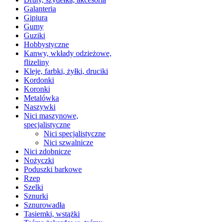
Galanteria
Gipiura
Gumy
Guziki
Hobbystyczne
Kanwy, wkłady odzieżowe,
flizeliny
Kleje, farbki, żyłki, druciki
Kordonki
Koronki
Metalówka
Naszywki
Nici maszynowe,
specjalistyczne
Nici specjalistyczne
Nici szwalnicze
Nici zdobnicze
Nożyczki
Poduszki barkowe
Rzep
Szelki
Sznurki
Sznurowadła
Tasiemki, wstążki