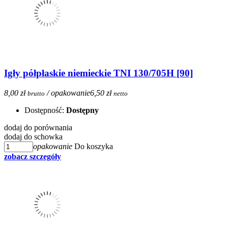
Igły półpłaskie niemieckie TNI 130/705H [90]
8,00 zł
/ opakowanie
6,50 zł
brutto
netto
Dostępność:
Dostępny
dodaj do porównania
dodaj do schowka
opakowanie
Do koszyka
zobacz szczegóły