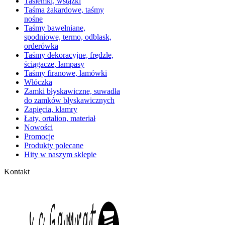
Tasiemki, wstążki
Taśma żakardowe, taśmy
nośne
Taśmy bawełniane,
spodniowe, termo, odblask,
orderówka
Taśmy dekoracyjne, frędzle,
ściągacze, lampasy
Taśmy firanowe, lamówki
Włóczka
Zamki błyskawiczne, suwadła
do zamków błyskawicznych
Zapięcia, klamry
Łaty, ortalion, materiał
Nowości
Promocje
Produkty polecane
Hity w naszym sklepie
Kontakt