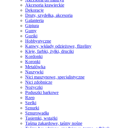
Akcesoria krawieckie
Dekoracje
Druty, szydełka, akcesoria
Galanteria
Gipiura
Gumy
Guziki
Hobbystyczne
Kanwy, wkłady odzieżowe, flizeliny
Kleje, farbki, żyłki, druciki
Kordonki
Koronki
Metalówka
Naszywki
Nici maszynowe, specjalistyczne
Nici zdobnicze
Nożyczki
Poduszki barkowe
Rzep
Szelki
Sznurki
Sznurowadła
Tasiemki, wstążki
Taśma żakardowe, taśmy nośne