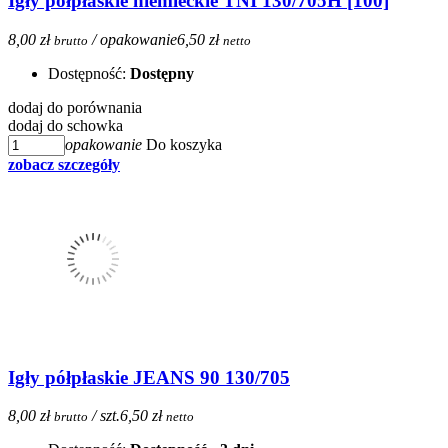
Igły półpłaskie niemieckie TNI 130/705H [100]
8,00 zł
/ opakowanie
6,50 zł
brutto
netto
Dostępność:
Dostępny
dodaj do porównania
dodaj do schowka
opakowanie
Do koszyka
zobacz szczegóły
Igły półpłaskie JEANS 90 130/705
8,00 zł
/ szt.
6,50 zł
brutto
netto