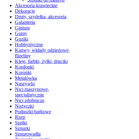
Akcesoria krawieckie
Dekoracje
Druty, szydełka, akcesoria
Galanteria
Gipiura
Gumy
Guziki
Hobbystyczne
Kanwy, wkłady odzieżowe,
flizeliny
Kleje, farbki, żyłki, druciki
Kordonki
Koronki
Metalówka
Naszywki
Nici maszynowe,
specjalistyczne
Nici zdobnicze
Nożyczki
Poduszki barkowe
Rzep
Szelki
Sznurki
Sznurowadła