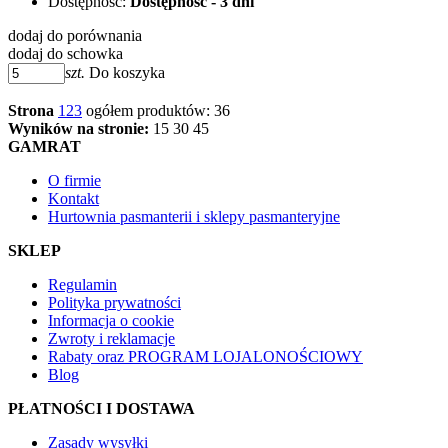
Dostępność:
Dostępność - 3 dni
dodaj do porównania
dodaj do schowka
szt.
Do koszyka
Strona
1
2
3
ogółem produktów: 36
Wyników na stronie:
15
30
45
GAMRAT
O firmie
Kontakt
Hurtownia pasmanterii i sklepy pasmanteryjne
SKLEP
Regulamin
Polityka prywatności
Informacja o cookie
Zwroty i reklamacje
Rabaty oraz PROGRAM LOJALONOŚCIOWY
Blog
PŁATNOŚCI I DOSTAWA
Zasady wysyłki