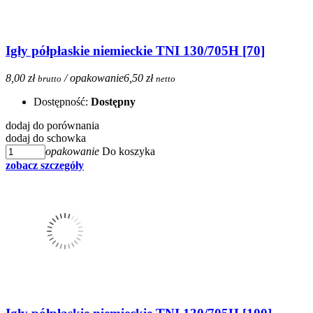
Igły półpłaskie niemieckie TNI 130/705H [70]
8,00 zł
/ opakowanie
6,50 zł
brutto
netto
Dostępność:
Dostępny
dodaj do porównania
dodaj do schowka
opakowanie
Do koszyka
zobacz szczegóły