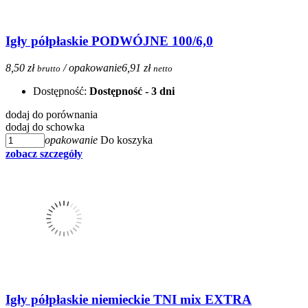
Igły półpłaskie PODWÓJNE 100/6,0
8,50 zł
/ opakowanie
6,91 zł
brutto
netto
Dostępność:
Dostępność - 3 dni
dodaj do porównania
dodaj do schowka
opakowanie
Do koszyka
zobacz szczegóły
Igły półpłaskie niemieckie TNI mix EXTRA