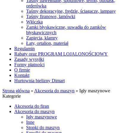
Taśmy bawełniane, spodniowe, termo, odblask,
orderówka
Taśmy dekoracyjne, frędzle, ściągacze, lampasy
Taśmy firanowe, lamówki
Włóczka
Zamki błyskawiczne, suwadła do zamków
błyskawicznych
Zapięcia, klamry
Łaty, ortalion, materiał
Regulamin
Rabaty oraz PROGRAM LOJALONOŚCIOWY
Zasady wysyłki
Formy płatności
O firmie
Kontakt
Hurtownia bielizny Dimart
Strona główna
»
Akcesoria do maszyn
»
Igły maszynowe
Kategorie
Akcesoria do firan
Akcesoria do maszyn
Igły maszynowe
Inne
Stopki do maszyn
Szpulki do maszyn