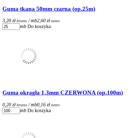
Guma tkana 50mm czarna (op.25m)
3,20 zł
/ mb
2,60 zł
brutto
netto
mb
Do koszyka
Guma okrągła 1,3mm CZERWONA (op.100m)
0,20 zł
/ mb
0,16 zł
brutto
netto
mb
Do koszyka