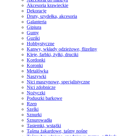
Akcesoria krawieckie
Dekoracje
Druty, szydełka, akcesoria
Galanteria
Gipiura
Gumy
Guziki
Hobbystyczne
Kanwy, wkłady odzieżowe, flizeliny
Kleje, farbki, żyłki, druciki
Kordonki
Koronki
Metalówka
Naszywki
Nici maszynowe, specjalistyczne
Nici zdobnicze
Nożyczki
Poduszki barkowe
Rzep
Szelki
Sznurki
Sznurowadła
Tasiemki, wstążki
Taśma żakardowe, taśmy nośne