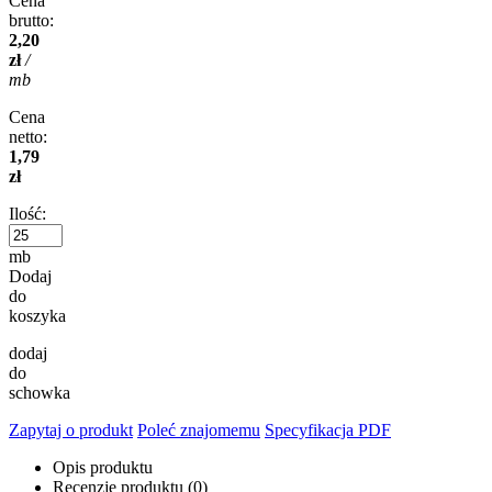
Cena
brutto:
2,20
zł
/
mb
Cena
netto:
1,79
zł
Ilość:
mb
Dodaj
do
koszyka
dodaj
do
schowka
Zapytaj o produkt
Poleć znajomemu
Specyfikacja PDF
Opis produktu
Recenzje produktu (0)