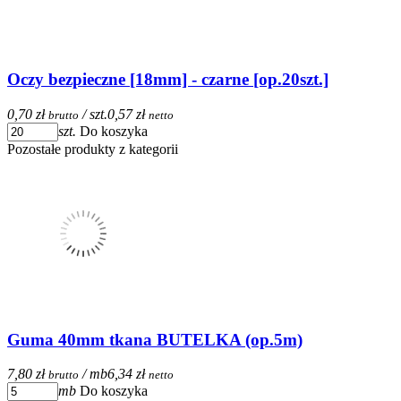
Oczy bezpieczne [18mm] - czarne [op.20szt.]
0,70 zł
/ szt.
0,57 zł
brutto
netto
szt.
Do koszyka
Pozostałe produkty z kategorii
Guma 40mm tkana BUTELKA (op.5m)
7,80 zł
/ mb
6,34 zł
brutto
netto
mb
Do koszyka