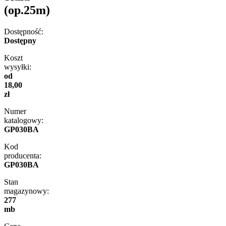
(op.25m)
Dostępność:
Dostępny
Koszt
wysyłki:
od
18,00
zł
Numer
katalogowy:
GP030BA
Kod
producenta:
GP030BA
Stan
magazynowy:
277
mb