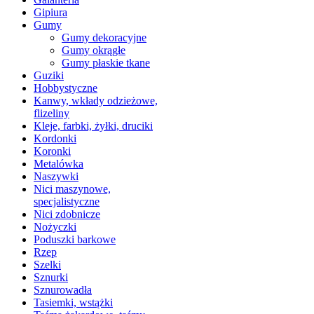
Gipiura
Gumy
Gumy dekoracyjne
Gumy okrągłe
Gumy płaskie tkane
Guziki
Hobbystyczne
Kanwy, wkłady odzieżowe,
flizeliny
Kleje, farbki, żyłki, druciki
Kordonki
Koronki
Metalówka
Naszywki
Nici maszynowe,
specjalistyczne
Nici zdobnicze
Nożyczki
Poduszki barkowe
Rzep
Szelki
Sznurki
Sznurowadła
Tasiemki, wstążki