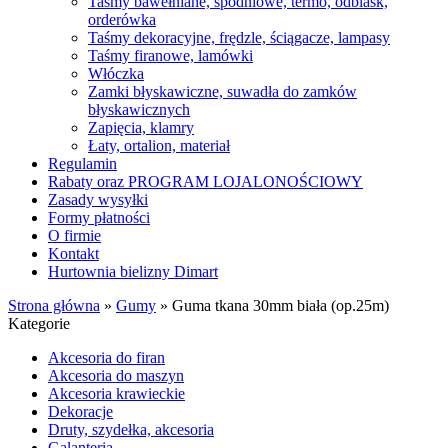
Taśmy bawełniane, spodniowe, termo, odblask,
orderówka
Taśmy dekoracyjne, frędzle, ściągacze, lampasy
Taśmy firanowe, lamówki
Włóczka
Zamki błyskawiczne, suwadła do zamków
błyskawicznych
Zapięcia, klamry
Łaty, ortalion, materiał
Regulamin
Rabaty oraz PROGRAM LOJALONOŚCIOWY
Zasady wysyłki
Formy płatności
O firmie
Kontakt
Hurtownia bielizny Dimart
Strona główna
»
Gumy
»
Guma tkana 30mm biała (op.25m)
Kategorie
Akcesoria do firan
Akcesoria do maszyn
Akcesoria krawieckie
Dekoracje
Druty, szydełka, akcesoria
Galanteria