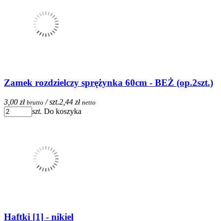
Zamek rozdzielczy sprężynka 60cm - BEŻ (op.2szt.)
3,00 zł
/ szt.
2,44 zł
brutto
netto
szt.
Do koszyka
Haftki [1] - nikiel