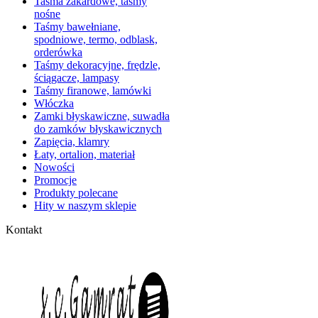
Taśma żakardowe, taśmy
nośne
Taśmy bawełniane,
spodniowe, termo, odblask,
orderówka
Taśmy dekoracyjne, frędzle,
ściągacze, lampasy
Taśmy firanowe, lamówki
Włóczka
Zamki błyskawiczne, suwadła
do zamków błyskawicznych
Zapięcia, klamry
Łaty, ortalion, materiał
Nowości
Promocje
Produkty polecane
Hity w naszym sklepie
Kontakt