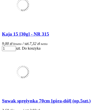
Kaja 15 [30g] - NR 315
9,00 zł
/ szt.
7,32 zł
brutto
netto
szt.
Do koszyka
Suwak sprężynka 70cm [góra-dół] (op.5szt.)