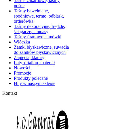
Taśma żakardowe, taśmy
nośne
Taśmy bawełniane,
spodniowe, termo, odblask,
orderówka
Taśmy dekoracyjne, frędzle,
ściągacze, lampasy
Taśmy firanowe, lamówki
Włóczka
Zamki błyskawiczne, suwadła
do zamków błyskawicznych
Zapięcia, klamry
Łaty, ortalion, materiał
Nowości
Promocje
Produkty polecane
Hity w naszym sklepie
Kontakt