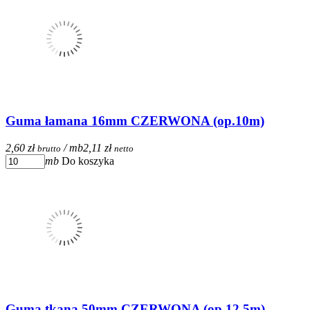
Guma łamana 16mm CZERWONA (op.10m)
2,60 zł
/ mb
2,11 zł
brutto
netto
mb
Do koszyka
Guma tkana 50mm CZERWONA (op.12,5m)