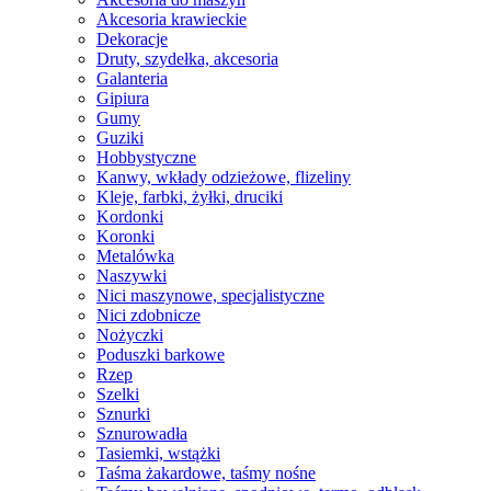
Akcesoria krawieckie
Dekoracje
Druty, szydełka, akcesoria
Galanteria
Gipiura
Gumy
Guziki
Hobbystyczne
Kanwy, wkłady odzieżowe, flizeliny
Kleje, farbki, żyłki, druciki
Kordonki
Koronki
Metalówka
Naszywki
Nici maszynowe, specjalistyczne
Nici zdobnicze
Nożyczki
Poduszki barkowe
Rzep
Szelki
Sznurki
Sznurowadła
Tasiemki, wstążki
Taśma żakardowe, taśmy nośne