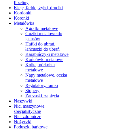
flizeliny
Kleje, farbki, żyłki, druciki
Kordonki
Koronki
Metalówka
Agrafki metalowe
Guziki metalowe do
jeansów
Haftki do ubrań,
łańcuszki do ubrań
Karabińczyki metalowe
Końcówki metalowe
Kółka, półkółka
metalowe
Napy metalowe, oczka
metalowe
Regulatory, ramki
Stopery
Zatrzaski, zapięcia
Naszywki
Nici maszynowe,
specjalistyczne
Nici zdobnicze
Nożyczki
Poduszki barkowe