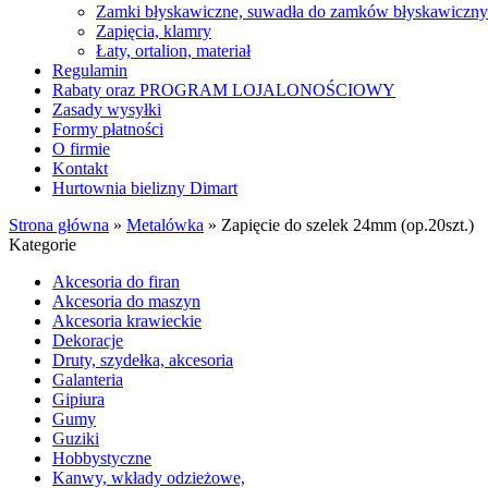
Zamki błyskawiczne, suwadła do zamków błyskawiczn
Zapięcia, klamry
Łaty, ortalion, materiał
Regulamin
Rabaty oraz PROGRAM LOJALONOŚCIOWY
Zasady wysyłki
Formy płatności
O firmie
Kontakt
Hurtownia bielizny Dimart
Strona główna
»
Metalówka
»
Zapięcie do szelek 24mm (op.20szt.)
Kategorie
Akcesoria do firan
Akcesoria do maszyn
Akcesoria krawieckie
Dekoracje
Druty, szydełka, akcesoria
Galanteria
Gipiura
Gumy
Guziki
Hobbystyczne
Kanwy, wkłady odzieżowe,