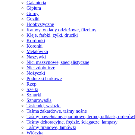
Galanteria
Gipiura
Gumy
Guziki
Hobbystyczne
Kanwy, wkłady odzieżowe, flizeliny
Kleje, farbki, żyłki, druciki
Kordonki
Koronki
Metalówka
Naszywki
Nici maszynowe, specjalistyczne
Nici zdobnicze
Nożyczki
Poduszki barkowe
Rzep
Szelki
Sznurki
Sznurowadła
Tasiemki, wstążki
Taśma żakardowe, taśmy nośne
Taśmy bawełniane, spodniowe, termo, odblask, orderów
Taśmy dekoracyjne, frędzle, ściągacze, lampasy
Taśmy firanowe, lamówki
Włóczka