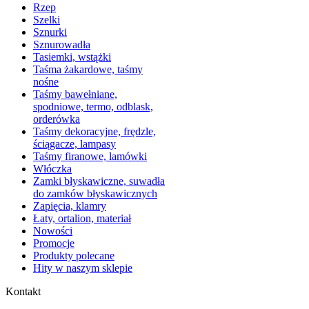
Rzep
Szelki
Sznurki
Sznurowadła
Tasiemki, wstążki
Taśma żakardowe, taśmy
nośne
Taśmy bawełniane,
spodniowe, termo, odblask,
orderówka
Taśmy dekoracyjne, frędzle,
ściągacze, lampasy
Taśmy firanowe, lamówki
Włóczka
Zamki błyskawiczne, suwadła
do zamków błyskawicznych
Zapięcia, klamry
Łaty, ortalion, materiał
Nowości
Promocje
Produkty polecane
Hity w naszym sklepie
Kontakt