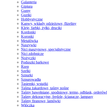
Galanteria
Gipiura
Gumy
Guziki
Hobbystyczne
Kanwy, wkłady odzieżowe, flizeliny
Kleje, farbki, żyłki, druciki
Kordonki
Koronki
Metalówka
Naszywki
Nici maszynowe, specjalistyczne
Nici zdobnicze
Nożyczki
Poduszki barkowe
Rzep
Szelki
Sznurki
Sznurowadła
Tasiemki, wstążki
Taśma żakardowe, taśmy nośne
Taśmy bawełniane, spodniowe, termo, odblask, orderów
Taśmy dekoracyjne, frędzle, ściągacze, lampasy
Taśmy firanowe, lamówki
Włóczka