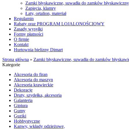
Zamki błyskawiczne, suwadła do zamków błyskawiczn
Zapięcia, klamry
Łaty, ortalion, materiał
Regulamin
Rabaty oraz PROGRAM LOJALONOŚCIOWY
Zasady wysyłki
Formy płatności
O firmie
Kontakt
Hurtownia bielizny Dimart
Strona główna
»
Zamki błyskawiczne, suwadła do zamków błyskawi
Kategorie
Akcesoria do firan
Akcesoria do maszyn
Akcesoria krawieckie
Dekoracje
Druty, szydełka, akcesoria
Galanteria
Gipiura
Gumy
Guziki
Hobbystyczne
Kanwy, wkłady odzieżowe,