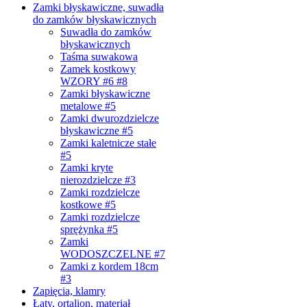
Zamki błyskawiczne, suwadła
do zamków błyskawicznych
Suwadła do zamków
błyskawicznych
Taśma suwakowa
Zamek kostkowy
WZORY #6 #8
Zamki błyskawiczne
metalowe #5
Zamki dwurozdzielcze
błyskawiczne #5
Zamki kaletnicze stałe
#5
Zamki kryte
nierozdzielcze #3
Zamki rozdzielcze
kostkowe #5
Zamki rozdzielcze
sprężynka #5
Zamki
WODOSZCZELNE #7
Zamki z kordem 18cm
#3
Zapięcia, klamry
Łaty, ortalion, materiał