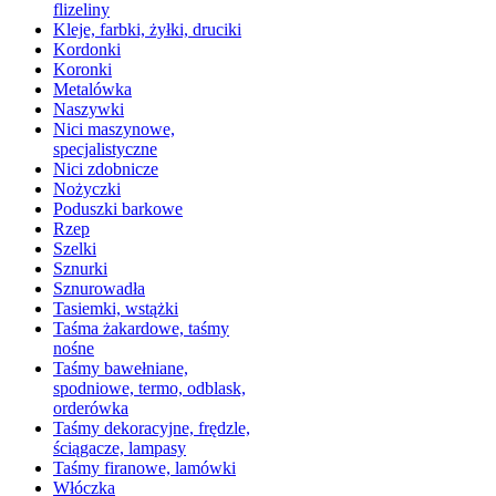
flizeliny
Kleje, farbki, żyłki, druciki
Kordonki
Koronki
Metalówka
Naszywki
Nici maszynowe,
specjalistyczne
Nici zdobnicze
Nożyczki
Poduszki barkowe
Rzep
Szelki
Sznurki
Sznurowadła
Tasiemki, wstążki
Taśma żakardowe, taśmy
nośne
Taśmy bawełniane,
spodniowe, termo, odblask,
orderówka
Taśmy dekoracyjne, frędzle,
ściągacze, lampasy
Taśmy firanowe, lamówki
Włóczka