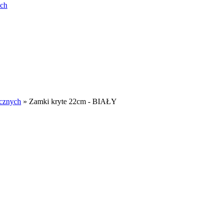
ych
cznych
»
Zamki kryte 22cm - BIAŁY