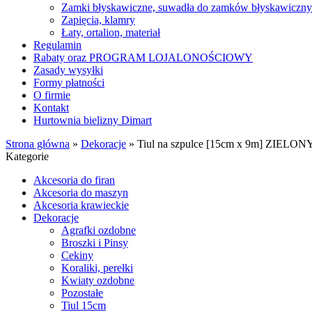
Zamki błyskawiczne, suwadła do zamków błyskawiczn
Zapięcia, klamry
Łaty, ortalion, materiał
Regulamin
Rabaty oraz PROGRAM LOJALONOŚCIOWY
Zasady wysyłki
Formy płatności
O firmie
Kontakt
Hurtownia bielizny Dimart
Strona główna
»
Dekoracje
»
Tiul na szpulce [15cm x 9m] ZIELON
Kategorie
Akcesoria do firan
Akcesoria do maszyn
Akcesoria krawieckie
Dekoracje
Agrafki ozdobne
Broszki i Pinsy
Cekiny
Koraliki, perełki
Kwiaty ozdobne
Pozostałe
Tiul 15cm