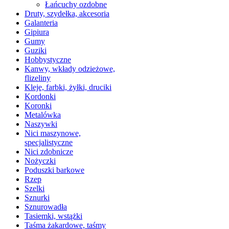
Łańcuchy ozdobne
Druty, szydełka, akcesoria
Galanteria
Gipiura
Gumy
Guziki
Hobbystyczne
Kanwy, wkłady odzieżowe,
flizeliny
Kleje, farbki, żyłki, druciki
Kordonki
Koronki
Metalówka
Naszywki
Nici maszynowe,
specjalistyczne
Nici zdobnicze
Nożyczki
Poduszki barkowe
Rzep
Szelki
Sznurki
Sznurowadła
Tasiemki, wstążki
Taśma żakardowe, taśmy