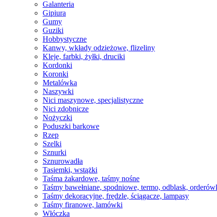
Galanteria
Gipiura
Gumy
Guziki
Hobbystyczne
Kanwy, wkłady odzieżowe, flizeliny
Kleje, farbki, żyłki, druciki
Kordonki
Koronki
Metalówka
Naszywki
Nici maszynowe, specjalistyczne
Nici zdobnicze
Nożyczki
Poduszki barkowe
Rzep
Szelki
Sznurki
Sznurowadła
Tasiemki, wstążki
Taśma żakardowe, taśmy nośne
Taśmy bawełniane, spodniowe, termo, odblask, orderów
Taśmy dekoracyjne, frędzle, ściągacze, lampasy
Taśmy firanowe, lamówki
Włóczka