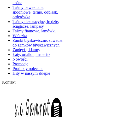
nośne
Taśmy bawełniane,
spodniowe, termo, odblask,
orderówka
Taśmy dekoracyjne, frędzle,
ściągacze, lampasy
Taśmy firanowe, lamówki
Włóczka
Zamki błyskawiczne, suwadła
do zamków błyskawicznych
Zapięcia, klamry
Łaty, ortalion, materiał
Nowości
Promocje
Produkty polecane
Hity w naszym sklepie
Kontakt