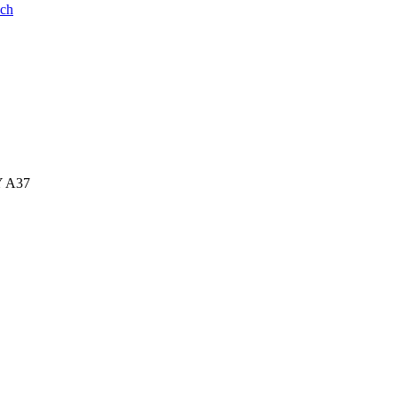
ych
Y A37