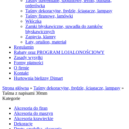
Taśmy bawełniane, spodniowe, termo, odblask,
orderówka
Taśmy dekoracyjne, frędzle, ściągacze, lampasy
Taśmy firanowe, lamówki
Włóczka
Zamki błyskawiczne, suwadła do zamków
błyskawicznych
Zapięcia, klamry
Łaty, ortalion, materiał
Regulamin
Rabaty oraz PROGRAM LOJALONOŚCIOWY
Zasady wysyłki
Formy płatności
O firmie
Kontakt
Hurtownia bielizny Dimart
Strona główna
»
Taśmy dekoracyjne, frędzle, ściągacze, lampasy
»
Taśma z napisami 30mm
Kategorie
Akcesoria do firan
Akcesoria do maszyn
Akcesoria krawieckie
Dekoracje
Druty, szydełka, akcesoria