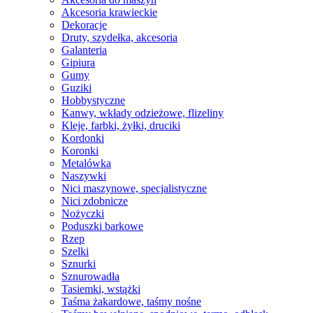
Akcesoria krawieckie
Dekoracje
Druty, szydełka, akcesoria
Galanteria
Gipiura
Gumy
Guziki
Hobbystyczne
Kanwy, wkłady odzieżowe, flizeliny
Kleje, farbki, żyłki, druciki
Kordonki
Koronki
Metalówka
Naszywki
Nici maszynowe, specjalistyczne
Nici zdobnicze
Nożyczki
Poduszki barkowe
Rzep
Szelki
Sznurki
Sznurowadła
Tasiemki, wstążki
Taśma żakardowe, taśmy nośne