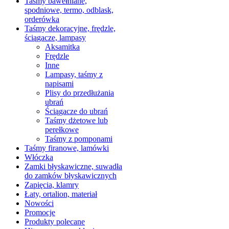
Taśmy bawełniane,
spodniowe, termo, odblask,
orderówka
Taśmy dekoracyjne, frędzle,
ściągacze, lampasy
Aksamitka
Frędzle
Inne
Lampasy, taśmy z
napisami
Plisy do przedłużania
ubrań
Ściągacze do ubrań
Taśmy dżetowe lub
perełkowe
Taśmy z pomponami
Taśmy firanowe, lamówki
Włóczka
Zamki błyskawiczne, suwadła
do zamków błyskawicznych
Zapięcia, klamry
Łaty, ortalion, materiał
Nowości
Promocje
Produkty polecane