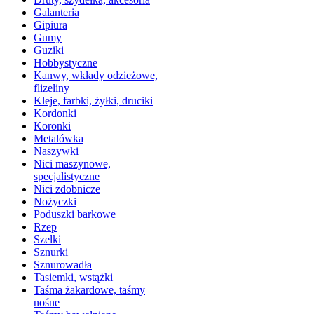
Galanteria
Gipiura
Gumy
Guziki
Hobbystyczne
Kanwy, wkłady odzieżowe,
flizeliny
Kleje, farbki, żyłki, druciki
Kordonki
Koronki
Metalówka
Naszywki
Nici maszynowe,
specjalistyczne
Nici zdobnicze
Nożyczki
Poduszki barkowe
Rzep
Szelki
Sznurki
Sznurowadła
Tasiemki, wstążki
Taśma żakardowe, taśmy
nośne