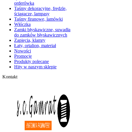
orderówka
Taśmy dekoracyjne, frędzle,
ściągacze, lampasy
Taśmy firanowe, lamówki
Włóczka
Zamki błyskawiczne, suwadła
do zamków błyskawicznych
Zapięcia, klamry
Łaty, ortalion, materiał
Nowości
Promocje
Produkty polecane
Hity w naszym sklepie
Kontakt