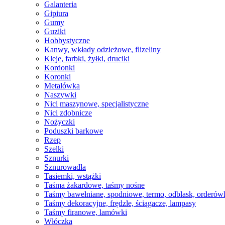
Galanteria
Gipiura
Gumy
Guziki
Hobbystyczne
Kanwy, wkłady odzieżowe, flizeliny
Kleje, farbki, żyłki, druciki
Kordonki
Koronki
Metalówka
Naszywki
Nici maszynowe, specjalistyczne
Nici zdobnicze
Nożyczki
Poduszki barkowe
Rzep
Szelki
Sznurki
Sznurowadła
Tasiemki, wstążki
Taśma żakardowe, taśmy nośne
Taśmy bawełniane, spodniowe, termo, odblask, orderów
Taśmy dekoracyjne, frędzle, ściągacze, lampasy
Taśmy firanowe, lamówki
Włóczka