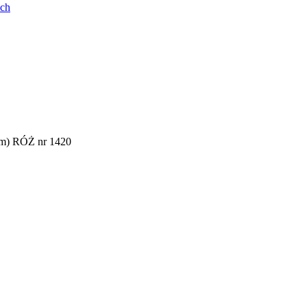
ych
m) RÓŻ nr 1420