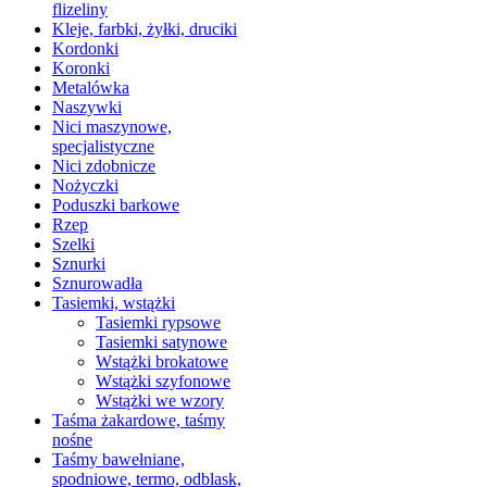
flizeliny
Kleje, farbki, żyłki, druciki
Kordonki
Koronki
Metalówka
Naszywki
Nici maszynowe,
specjalistyczne
Nici zdobnicze
Nożyczki
Poduszki barkowe
Rzep
Szelki
Sznurki
Sznurowadła
Tasiemki, wstążki
Tasiemki rypsowe
Tasiemki satynowe
Wstążki brokatowe
Wstążki szyfonowe
Wstążki we wzory
Taśma żakardowe, taśmy
nośne
Taśmy bawełniane,
spodniowe, termo, odblask,