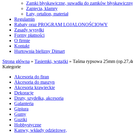
Zamki błyskawiczne, suwadła do zamków błyskawiczn
Zapięcia, klamry
Łaty, ortalion, materiał
Regulamin
Rabaty oraz PROGRAM LOJALONOŚCIOWY
Zasady wysyłki
Formy płatności
O firmie
Kontakt
Hurtownia bielizny Dimart
Strona główna
»
Tasiemki, wstążki
»
Taśma rypsowa 25mm (op.27,4
Kategorie
Akcesoria do firan
Akcesoria do maszyn
Akcesoria krawieckie
Dekoracje
Druty, szydełka, akcesoria
Galanteria
Gipiura
Gumy
Guziki
Hobbystyczne
Kanwy, wkłady odzieżowe,