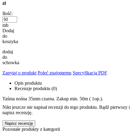
zł
Ilość:
mb
Dodaj
do
koszyka
dodaj
do
schowka
Zapytaj o produkt
Poleć znajomemu
Specyfikacja PDF
Opis produktu
Recenzje produktu (0)
Taśma nośna 35mm czarna. Zakup min. 50m ( 1op.).
Nikt jeszcze nie napisał recenzji do tego produktu. Bądź pierwszy i
napisz recenzję.
Napisz recenzję
Pozostałe produkty z kategorii