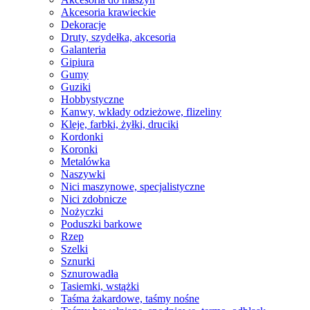
Akcesoria krawieckie
Dekoracje
Druty, szydełka, akcesoria
Galanteria
Gipiura
Gumy
Guziki
Hobbystyczne
Kanwy, wkłady odzieżowe, flizeliny
Kleje, farbki, żyłki, druciki
Kordonki
Koronki
Metalówka
Naszywki
Nici maszynowe, specjalistyczne
Nici zdobnicze
Nożyczki
Poduszki barkowe
Rzep
Szelki
Sznurki
Sznurowadła
Tasiemki, wstążki
Taśma żakardowe, taśmy nośne