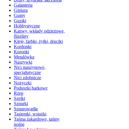
Galanteria
Gipiura
Gumy
Guziki
Hobbystyczne
Kanwy, wkłady odzieżowe,
flizeliny
Kleje, farbki, żyłki, druciki
Kordonki
Koronki
Metalówka
Naszywki
Nici maszynowe,
specjalistyczne
Nici zdobnicze
Nożyczki
Poduszki barkowe
Rzep
Szelki
Sznurki
Sznurowadła
Tasiemki, wstążki
Taśma żakardowe, taśmy
nośne