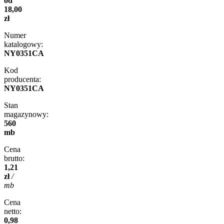
od
18,00
zł
Numer
katalogowy:
NY0351CA
Kod
producenta:
NY0351CA
Stan
magazynowy:
560
mb
Cena
brutto:
1,21
zł
/
mb
Cena
netto:
0,98