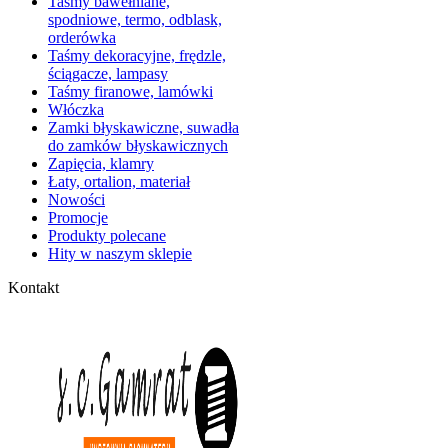
Taśmy bawełniane,
spodniowe, termo, odblask,
orderówka
Taśmy dekoracyjne, frędzle,
ściągacze, lampasy
Taśmy firanowe, lamówki
Włóczka
Zamki błyskawiczne, suwadła
do zamków błyskawicznych
Zapięcia, klamry
Łaty, ortalion, materiał
Nowości
Promocje
Produkty polecane
Hity w naszym sklepie
Kontakt