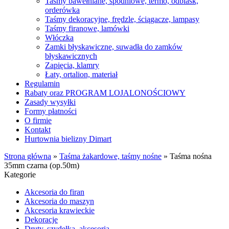
Taśmy bawełniane, spodniowe, termo, odblask,
orderówka
Taśmy dekoracyjne, frędzle, ściągacze, lampasy
Taśmy firanowe, lamówki
Włóczka
Zamki błyskawiczne, suwadła do zamków
błyskawicznych
Zapięcia, klamry
Łaty, ortalion, materiał
Regulamin
Rabaty oraz PROGRAM LOJALONOŚCIOWY
Zasady wysyłki
Formy płatności
O firmie
Kontakt
Hurtownia bielizny Dimart
Strona główna
»
Taśma żakardowe, taśmy nośne
»
Taśma nośna
35mm czarna (op.50m)
Kategorie
Akcesoria do firan
Akcesoria do maszyn
Akcesoria krawieckie
Dekoracje
Druty, szydełka, akcesoria