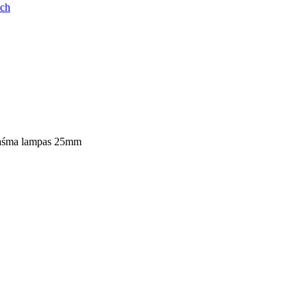
ych
aśma lampas 25mm