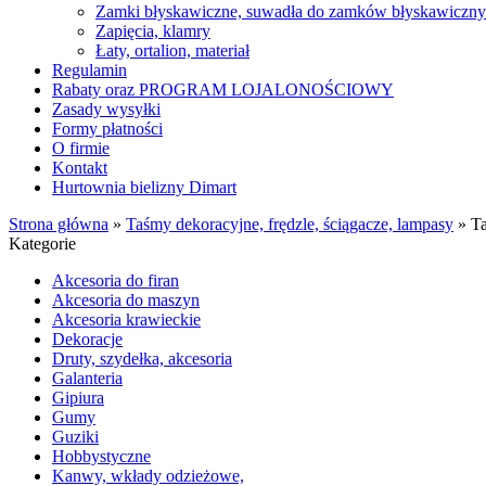
Zamki błyskawiczne, suwadła do zamków błyskawiczn
Zapięcia, klamry
Łaty, ortalion, materiał
Regulamin
Rabaty oraz PROGRAM LOJALONOŚCIOWY
Zasady wysyłki
Formy płatności
O firmie
Kontakt
Hurtownia bielizny Dimart
Strona główna
»
Taśmy dekoracyjne, frędzle, ściągacze, lampasy
»
T
Kategorie
Akcesoria do firan
Akcesoria do maszyn
Akcesoria krawieckie
Dekoracje
Druty, szydełka, akcesoria
Galanteria
Gipiura
Gumy
Guziki
Hobbystyczne
Kanwy, wkłady odzieżowe,