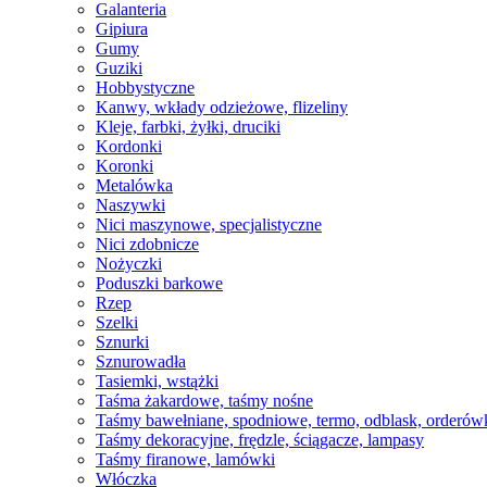
Galanteria
Gipiura
Gumy
Guziki
Hobbystyczne
Kanwy, wkłady odzieżowe, flizeliny
Kleje, farbki, żyłki, druciki
Kordonki
Koronki
Metalówka
Naszywki
Nici maszynowe, specjalistyczne
Nici zdobnicze
Nożyczki
Poduszki barkowe
Rzep
Szelki
Sznurki
Sznurowadła
Tasiemki, wstążki
Taśma żakardowe, taśmy nośne
Taśmy bawełniane, spodniowe, termo, odblask, orderów
Taśmy dekoracyjne, frędzle, ściągacze, lampasy
Taśmy firanowe, lamówki
Włóczka