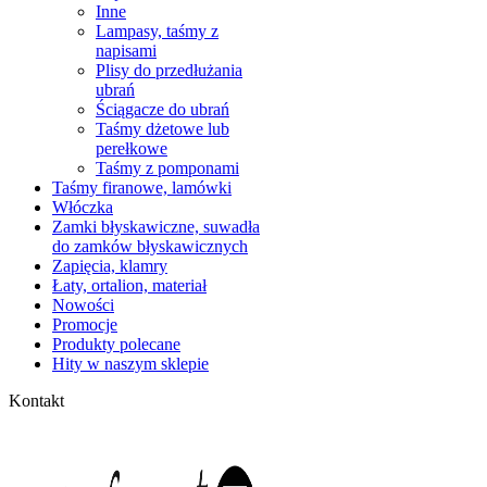
Inne
Lampasy, taśmy z
napisami
Plisy do przedłużania
ubrań
Ściągacze do ubrań
Taśmy dżetowe lub
perełkowe
Taśmy z pomponami
Taśmy firanowe, lamówki
Włóczka
Zamki błyskawiczne, suwadła
do zamków błyskawicznych
Zapięcia, klamry
Łaty, ortalion, materiał
Nowości
Promocje
Produkty polecane
Hity w naszym sklepie
Kontakt