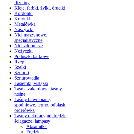
flizeliny
Kleje, farbki, żyłki, druciki
Kordonki
Koronki
Metalówka
Naszywki
Nici maszynowe,
specjalistyczne
Nici zdobnicze
Nożyczki
Poduszki barkowe
Rzep
Szelki
Sznurki
Sznurowadła
Tasiemki, wstążki
Taśma żakardowe, taśmy
nośne
Taśmy bawełniane,
spodniowe, termo, odblask,
orderówka
Taśmy dekoracyjne, frędzle,
ściągacze, lampasy
Aksamitka
Frędzle