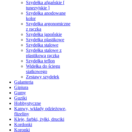
Szydełka afgańskie [
tunezyjskie ]
Szydełka anodowane
kolor
Szydełka argonomiczne
z rączką
Szydełka japońskie
Szydełka plastikowe
Szydełka stalowe
Szydełka stalowe z
plastikową rączką
Szydełka teflon
Widełka do ściegu
siatkowego
Zestawy szydełek
Galanteria
Gipiura
Gumy
Guziki
Hobbystyczne
Kanwy, wkłady odzieżowe,
flizeliny
Kleje, farbki, żyłki, druciki
Kordonki
Koronki