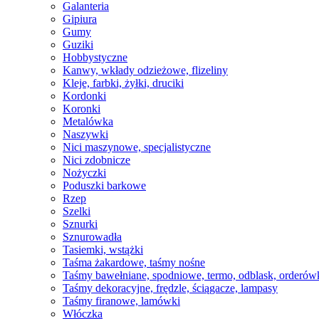
Galanteria
Gipiura
Gumy
Guziki
Hobbystyczne
Kanwy, wkłady odzieżowe, flizeliny
Kleje, farbki, żyłki, druciki
Kordonki
Koronki
Metalówka
Naszywki
Nici maszynowe, specjalistyczne
Nici zdobnicze
Nożyczki
Poduszki barkowe
Rzep
Szelki
Sznurki
Sznurowadła
Tasiemki, wstążki
Taśma żakardowe, taśmy nośne
Taśmy bawełniane, spodniowe, termo, odblask, orderów
Taśmy dekoracyjne, frędzle, ściągacze, lampasy
Taśmy firanowe, lamówki
Włóczka