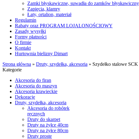
Zamki błyskawiczne, suwadła do zamków błyskawiczn
Zapięcia, klamry
Łaty, ortalion, materiał
Regulamin
Rabaty oraz PROGRAM LOJALONOŚCIOWY
Zasady wysyłki
Formy płatności
O firmie
Kontakt
Hurtownia bielizny Dimart
Strona główna
»
Druty, szydełka, akcesoria
»
Szydełko stalowe SCK
Kategorie
Akcesoria do firan
Akcesoria do maszyn
Akcesoria krawieckie
Dekoracje
Druty, szydełka, akcesoria
Akcesoria do robótek
ręcznych
Druty do skarpet
Druty na żyłce 40cm
Druty na żyłce 80cm
Druty proste