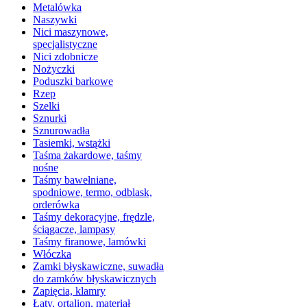
Metalówka
Naszywki
Nici maszynowe,
specjalistyczne
Nici zdobnicze
Nożyczki
Poduszki barkowe
Rzep
Szelki
Sznurki
Sznurowadła
Tasiemki, wstążki
Taśma żakardowe, taśmy
nośne
Taśmy bawełniane,
spodniowe, termo, odblask,
orderówka
Taśmy dekoracyjne, frędzle,
ściągacze, lampasy
Taśmy firanowe, lamówki
Włóczka
Zamki błyskawiczne, suwadła
do zamków błyskawicznych
Zapięcia, klamry
Łaty, ortalion, materiał