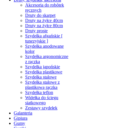
Akcesoria do robótek
ręcznych
Druty do skarpet
Druty na żyłce 40cm
Druty na żyłce 80cm
Druty proste
Szydełka afgańskie [
tunezyjskie ]
Szydełka anodowane
kolor
Szydełka argonomiczne
z rączką
Szydełka japońskie
Szydełka plastikowe
Szydełka stalowe
Szydełka stalowe z
plastikową rączką
Szydełka teflon
Widełka do ściegu
siatkowego
Zestawy szydełek
Galanteria
Gipiura
Gumy