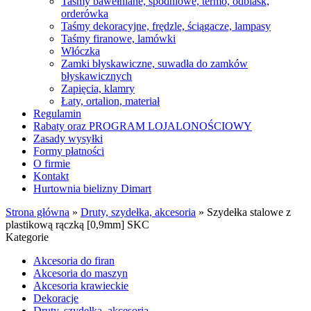
Taśmy bawełniane, spodniowe, termo, odblask,
orderówka
Taśmy dekoracyjne, frędzle, ściągacze, lampasy
Taśmy firanowe, lamówki
Włóczka
Zamki błyskawiczne, suwadła do zamków
błyskawicznych
Zapięcia, klamry
Łaty, ortalion, materiał
Regulamin
Rabaty oraz PROGRAM LOJALONOŚCIOWY
Zasady wysyłki
Formy płatności
O firmie
Kontakt
Hurtownia bielizny Dimart
Strona główna
»
Druty, szydełka, akcesoria
»
Szydełka stalowe z
plastikową rączką [0,9mm] SKC
Kategorie
Akcesoria do firan
Akcesoria do maszyn
Akcesoria krawieckie
Dekoracje
Druty, szydełka, akcesoria