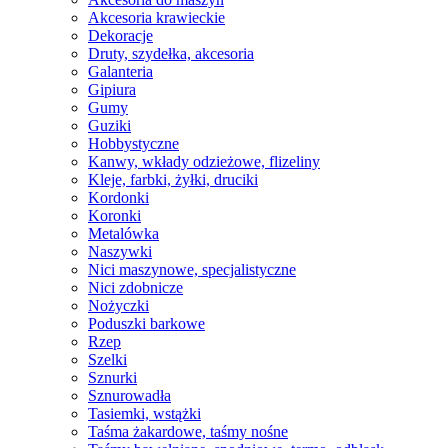
Akcesoria krawieckie
Dekoracje
Druty, szydełka, akcesoria
Galanteria
Gipiura
Gumy
Guziki
Hobbystyczne
Kanwy, wkłady odzieżowe, flizeliny
Kleje, farbki, żyłki, druciki
Kordonki
Koronki
Metalówka
Naszywki
Nici maszynowe, specjalistyczne
Nici zdobnicze
Nożyczki
Poduszki barkowe
Rzep
Szelki
Sznurki
Sznurowadła
Tasiemki, wstążki
Taśma żakardowe, taśmy nośne