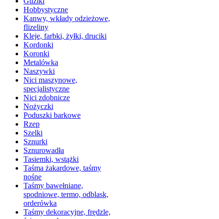
Guziki
Hobbystyczne
Kanwy, wkłady odzieżowe,
flizeliny
Kleje, farbki, żyłki, druciki
Kordonki
Koronki
Metalówka
Naszywki
Nici maszynowe,
specjalistyczne
Nici zdobnicze
Nożyczki
Poduszki barkowe
Rzep
Szelki
Sznurki
Sznurowadła
Tasiemki, wstążki
Taśma żakardowe, taśmy
nośne
Taśmy bawełniane,
spodniowe, termo, odblask,
orderówka
Taśmy dekoracyjne, frędzle,