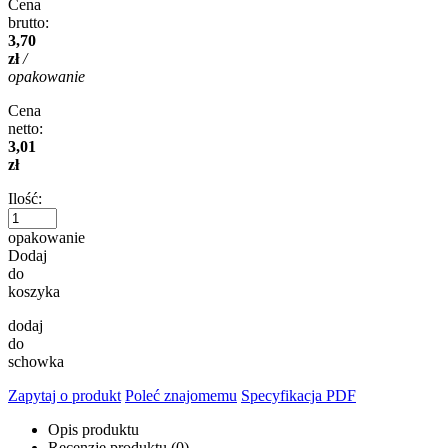
Cena
brutto:
3,70
zł
/
opakowanie
Cena
netto:
3,01
zł
Ilość:
opakowanie
Dodaj
do
koszyka
dodaj
do
schowka
Zapytaj o produkt
Poleć znajomemu
Specyfikacja PDF
Opis produktu
Recenzje produktu (0)