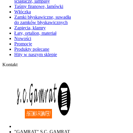
ściągacze, lampasy
Taśmy firanowe, lamówki
Włóczka
Zamki błyskawiczne, suwadła
do zamków błyskawicznych
Zapięcia, klamry
Łaty, ortalion, materiał
Nowości
Promocje
Produkty polecane
Hity w naszym sklepie
Kontakt
"GAMRAT" S.C. GAMRAT