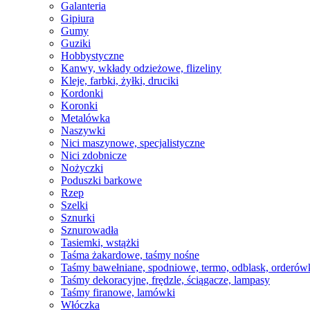
Galanteria
Gipiura
Gumy
Guziki
Hobbystyczne
Kanwy, wkłady odzieżowe, flizeliny
Kleje, farbki, żyłki, druciki
Kordonki
Koronki
Metalówka
Naszywki
Nici maszynowe, specjalistyczne
Nici zdobnicze
Nożyczki
Poduszki barkowe
Rzep
Szelki
Sznurki
Sznurowadła
Tasiemki, wstążki
Taśma żakardowe, taśmy nośne
Taśmy bawełniane, spodniowe, termo, odblask, orderów
Taśmy dekoracyjne, frędzle, ściągacze, lampasy
Taśmy firanowe, lamówki
Włóczka