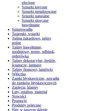
plecione
Sznurki kręcone
Sznurki metalizowane
Sznurki naturalne
Sznurki skręcane
bawełniane
Sznurowadła
Tasiemki, wstążki
Taśma żakardowe, taśmy
nośne
Taśmy bawełniane,
spodniowe, termo, odblask,
orderówka
Taśmy dekoracyjne, frędzle,
ściągacze, lampasy
Taśmy firanowe, lamówki
Włóczka
Zamki błyskawiczne, suwadła
do zamków błyskawicznych
Zapięcia, klamry
Łaty, ortalion, materiał
Nowości
Promocje
Produkty polecane
Hity w naszym sklepie