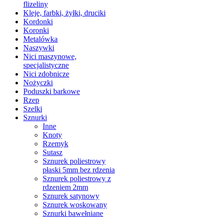
flizeliny
Kleje, farbki, żyłki, druciki
Kordonki
Koronki
Metalówka
Naszywki
Nici maszynowe,
specjalistyczne
Nici zdobnicze
Nożyczki
Poduszki barkowe
Rzep
Szelki
Sznurki
Inne
Knoty
Rzemyk
Sutasz
Sznurek poliestrowy
płaski 5mm bez rdzenia
Sznurek poliestrowy z
rdzeniem 2mm
Sznurek satynowy
Sznurek woskowany
Sznurki bawełniane