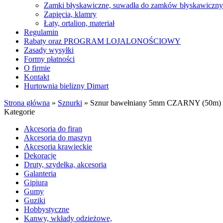
Zamki błyskawiczne, suwadła do zamków błyskawiczn
Zapięcia, klamry
Łaty, ortalion, materiał
Regulamin
Rabaty oraz PROGRAM LOJALONOŚCIOWY
Zasady wysyłki
Formy płatności
O firmie
Kontakt
Hurtownia bielizny Dimart
Strona główna
»
Sznurki
»
Sznur bawełniany 5mm CZARNY (50m)
Kategorie
Akcesoria do firan
Akcesoria do maszyn
Akcesoria krawieckie
Dekoracje
Druty, szydełka, akcesoria
Galanteria
Gipiura
Gumy
Guziki
Hobbystyczne
Kanwy, wkłady odzieżowe,