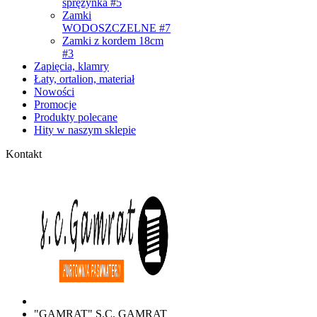
sprężynka #5
Zamki
WODOSZCZELNE #7
Zamki z kordem 18cm
#3
Zapięcia, klamry
Łaty, ortalion, materiał
Nowości
Promocje
Produkty polecane
Hity w naszym sklepie
Kontakt
"GAMRAT" S.C. GAMRAT