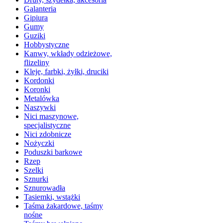
Galanteria
Gipiura
Gumy
Guziki
Hobbystyczne
Kanwy, wkłady odzieżowe,
flizeliny
Kleje, farbki, żyłki, druciki
Kordonki
Koronki
Metalówka
Naszywki
Nici maszynowe,
specjalistyczne
Nici zdobnicze
Nożyczki
Poduszki barkowe
Rzep
Szelki
Sznurki
Sznurowadła
Tasiemki, wstążki
Taśma żakardowe, taśmy
nośne