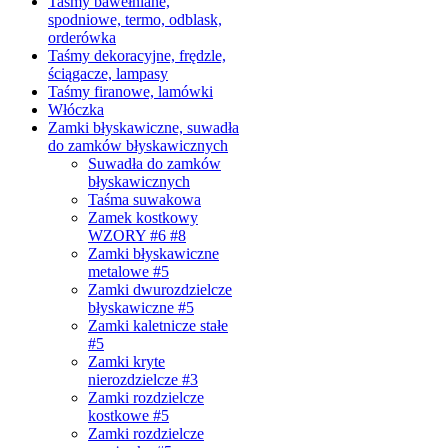
Taśmy bawełniane,
spodniowe, termo, odblask,
orderówka
Taśmy dekoracyjne, frędzle,
ściągacze, lampasy
Taśmy firanowe, lamówki
Włóczka
Zamki błyskawiczne, suwadła
do zamków błyskawicznych
Suwadła do zamków
błyskawicznych
Taśma suwakowa
Zamek kostkowy
WZORY #6 #8
Zamki błyskawiczne
metalowe #5
Zamki dwurozdzielcze
błyskawiczne #5
Zamki kaletnicze stałe
#5
Zamki kryte
nierozdzielcze #3
Zamki rozdzielcze
kostkowe #5
Zamki rozdzielcze