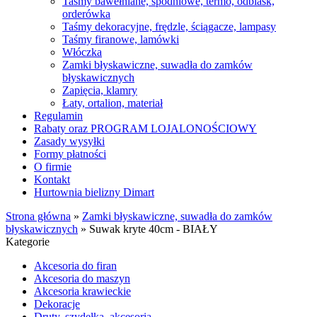
Taśmy bawełniane, spodniowe, termo, odblask,
orderówka
Taśmy dekoracyjne, frędzle, ściągacze, lampasy
Taśmy firanowe, lamówki
Włóczka
Zamki błyskawiczne, suwadła do zamków
błyskawicznych
Zapięcia, klamry
Łaty, ortalion, materiał
Regulamin
Rabaty oraz PROGRAM LOJALONOŚCIOWY
Zasady wysyłki
Formy płatności
O firmie
Kontakt
Hurtownia bielizny Dimart
Strona główna
»
Zamki błyskawiczne, suwadła do zamków
błyskawicznych
»
Suwak kryte 40cm - BIAŁY
Kategorie
Akcesoria do firan
Akcesoria do maszyn
Akcesoria krawieckie
Dekoracje
Druty, szydełka, akcesoria