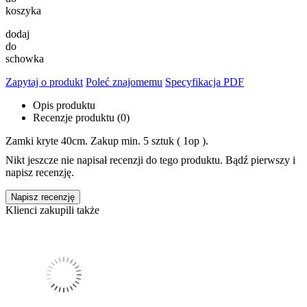
koszyka
dodaj
do
schowka
Zapytaj o produkt
Poleć znajomemu
Specyfikacja PDF
Opis produktu
Recenzje produktu (0)
Zamki kryte 40cm. Zakup min. 5 sztuk ( 1op ).
Nikt jeszcze nie napisał recenzji do tego produktu. Bądź pierwszy i
napisz recenzję.
Napisz recenzję
Klienci zakupili także