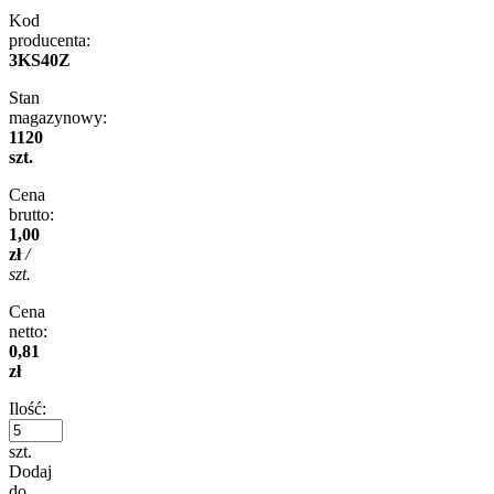
Kod
producenta:
3KS40Z
Stan
magazynowy:
1120
szt.
Cena
brutto:
1,00
zł
/
szt.
Cena
netto:
0,81
zł
Ilość:
szt.
Dodaj
do