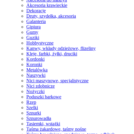
Akcesoria krawieckie
Dekoracje
Druty, szydełka, akcesoria
Galanteria
Gipiura
Gumy
Guziki
Hobbystyczne
Kanwy, wkłady odzieżowe, flizeliny
Kleje, farbki, żyłki, druciki
Kordonki
Koronki
Metalówka
Naszywki
Nici maszynowe, specjalistyczne
Nici zdobnicze
Nożyczki
Poduszki barkowe
Rzep
Szelki
Sznurki
Sznurowadła
Tasiemki, wstążki
Taśma żakardowe, taśmy nośne