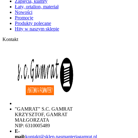
Zapięcia, klamry
Łaty, ortalion, materiał
Nowości
Promocje
Produkty polecane
Hity w naszym sklepie
Kontakt
"GAMRAT" S.C. GAMRAT
KRZYSZTOF, GAMRAT
MAŁGORZATA
NIP: 6310005489
E-
mail:
kontakt@sklep.pasmanteriagamrat.pl