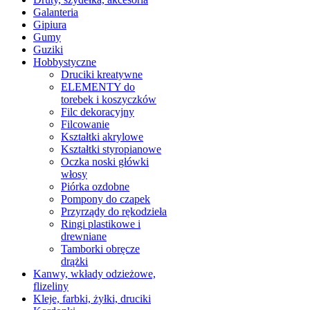
Galanteria
Gipiura
Gumy
Guziki
Hobbystyczne
Druciki kreatywne
ELEMENTY do
torebek i koszyczków
Filc dekoracyjny
Filcowanie
Kształtki akrylowe
Kształtki styropianowe
Oczka noski główki
włosy
Piórka ozdobne
Pompony do czapek
Przyrządy do rękodzieła
Ringi plastikowe i
drewniane
Tamborki obręcze
drążki
Kanwy, wkłady odzieżowe,
flizeliny
Kleje, farbki, żyłki, druciki