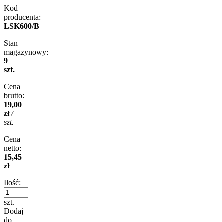
Kod
producenta:
LSK600/B
Stan
magazynowy:
9
szt.
Cena
brutto:
19,00
zł
/
szt.
Cena
netto:
15,45
zł
Ilość:
szt.
Dodaj
do