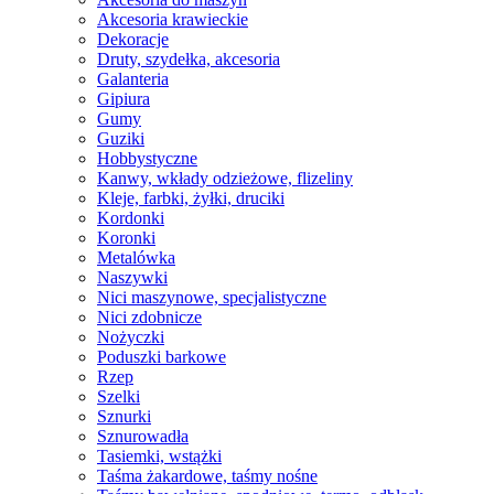
Akcesoria krawieckie
Dekoracje
Druty, szydełka, akcesoria
Galanteria
Gipiura
Gumy
Guziki
Hobbystyczne
Kanwy, wkłady odzieżowe, flizeliny
Kleje, farbki, żyłki, druciki
Kordonki
Koronki
Metalówka
Naszywki
Nici maszynowe, specjalistyczne
Nici zdobnicze
Nożyczki
Poduszki barkowe
Rzep
Szelki
Sznurki
Sznurowadła
Tasiemki, wstążki
Taśma żakardowe, taśmy nośne