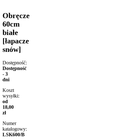
Obręcze
60cm
białe
[łapacze
snów]
Dostępność:
Dostępność
- 3
dni
Koszt
wysyłki:
od
18,00
zł
Numer
katalogowy:
LSK600/B