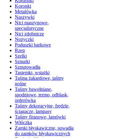
Kordonki
Koronki
Metalówka
Naszywki
Nici maszynowe,
specjalistyczne
Nici zdobnicze
Nożyczki
Poduszki barkowe
Rzep
Szelki
Sznurki
Sznurowadła
Tasiemki, wstążki
Taśma żakardowe, taśmy
nośne
Taśmy bawełniane,
spodniowe, termo, odblask,
orderówka
Taśmy dekoracyjne, frędzle,
ściągacze, lampasy
Taśmy firanowe, lamówki
Włóczka
Zamki błyskawiczne, suwadła
do zamków błyskawicznych