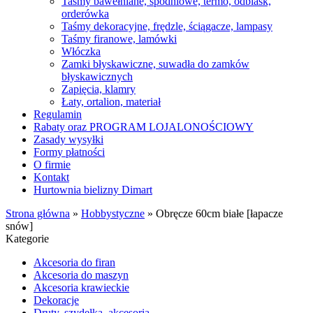
Taśmy bawełniane, spodniowe, termo, odblask,
orderówka
Taśmy dekoracyjne, frędzle, ściągacze, lampasy
Taśmy firanowe, lamówki
Włóczka
Zamki błyskawiczne, suwadła do zamków
błyskawicznych
Zapięcia, klamry
Łaty, ortalion, materiał
Regulamin
Rabaty oraz PROGRAM LOJALONOŚCIOWY
Zasady wysyłki
Formy płatności
O firmie
Kontakt
Hurtownia bielizny Dimart
Strona główna
»
Hobbystyczne
»
Obręcze 60cm białe [łapacze
snów]
Kategorie
Akcesoria do firan
Akcesoria do maszyn
Akcesoria krawieckie
Dekoracje
Druty, szydełka, akcesoria