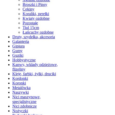
Broszki i Pinsy
Cekiny
Koraliki, perełki
Kwiaty ozdobne
Pozostałe
Tiul 15cm
Łańcuchy ozdobne
Druty, szydełka, akcesoria
Galanteria
Gipiura
Gumy
Guziki
Hobbystyczne
Kanwy, wkłady odzieżowe,
flizeliny
Kleje, farbki, żyłki, druciki
Kordonki
Koronki
Metalówka
Naszywki
Nici maszynowe,
specjalistyczne
Nici zdobnicze
Nożyczki