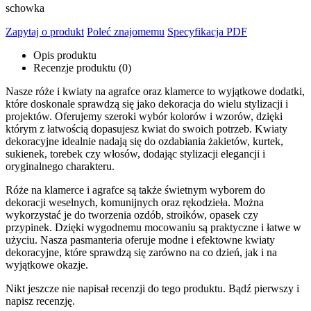
schowka
Zapytaj o produkt
Poleć znajomemu
Specyfikacja PDF
Opis produktu
Recenzje produktu (0)
Nasze róże i kwiaty na agrafce oraz klamerce to wyjątkowe dodatki,
które doskonale sprawdzą się jako dekoracja do wielu stylizacji i
projektów. Oferujemy szeroki wybór kolorów i wzorów, dzięki
którym z łatwością dopasujesz kwiat do swoich potrzeb. Kwiaty
dekoracyjne idealnie nadają się do ozdabiania żakietów, kurtek,
sukienek, torebek czy włosów, dodając stylizacji elegancji i
oryginalnego charakteru.
Róże na klamerce i agrafce są także świetnym wyborem do
dekoracji weselnych, komunijnych oraz rękodzieła. Można
wykorzystać je do tworzenia ozdób, stroików, opasek czy
przypinek. Dzięki wygodnemu mocowaniu są praktyczne i łatwe w
użyciu. Nasza pasmanteria oferuje modne i efektowne kwiaty
dekoracyjne, które sprawdzą się zarówno na co dzień, jak i na
wyjątkowe okazje.
Nikt jeszcze nie napisał recenzji do tego produktu. Bądź pierwszy i
napisz recenzję.