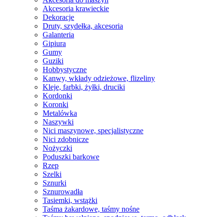
Akcesoria krawieckie
Dekoracje
Druty, szydełka, akcesoria
Galanteria
Gipiura
Gumy
Guziki
Hobbystyczne
Kanwy, wkłady odzieżowe, flizeliny
Kleje, farbki, żyłki, druciki
Kordonki
Koronki
Metalówka
Naszywki
Nici maszynowe, specjalistyczne
Nici zdobnicze
Nożyczki
Poduszki barkowe
Rzep
Szelki
Sznurki
Sznurowadła
Tasiemki, wstążki
Taśma żakardowe, taśmy nośne