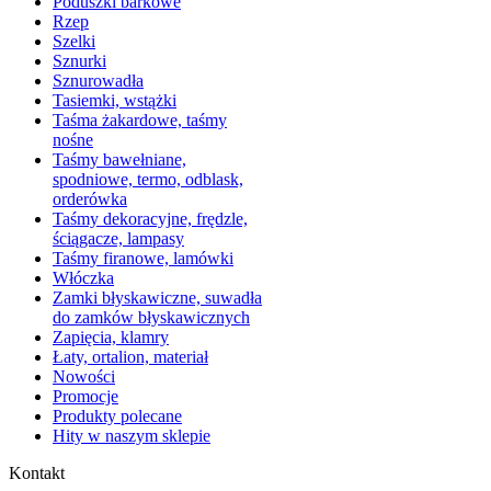
Poduszki barkowe
Rzep
Szelki
Sznurki
Sznurowadła
Tasiemki, wstążki
Taśma żakardowe, taśmy
nośne
Taśmy bawełniane,
spodniowe, termo, odblask,
orderówka
Taśmy dekoracyjne, frędzle,
ściągacze, lampasy
Taśmy firanowe, lamówki
Włóczka
Zamki błyskawiczne, suwadła
do zamków błyskawicznych
Zapięcia, klamry
Łaty, ortalion, materiał
Nowości
Promocje
Produkty polecane
Hity w naszym sklepie
Kontakt