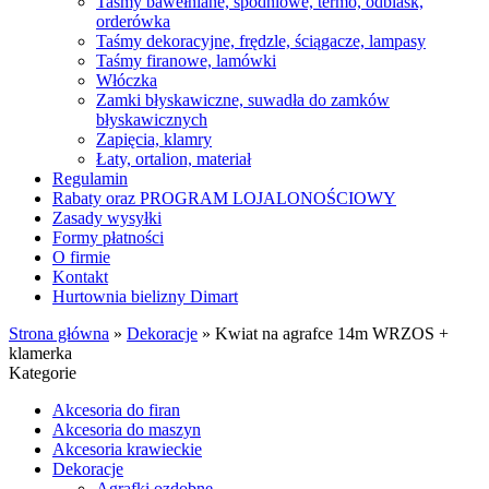
Taśmy bawełniane, spodniowe, termo, odblask,
orderówka
Taśmy dekoracyjne, frędzle, ściągacze, lampasy
Taśmy firanowe, lamówki
Włóczka
Zamki błyskawiczne, suwadła do zamków
błyskawicznych
Zapięcia, klamry
Łaty, ortalion, materiał
Regulamin
Rabaty oraz PROGRAM LOJALONOŚCIOWY
Zasady wysyłki
Formy płatności
O firmie
Kontakt
Hurtownia bielizny Dimart
Strona główna
»
Dekoracje
»
Kwiat na agrafce 14m WRZOS +
klamerka
Kategorie
Akcesoria do firan
Akcesoria do maszyn
Akcesoria krawieckie
Dekoracje
Agrafki ozdobne