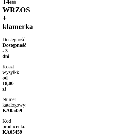
14m
WRZOS
+
klamerka
Dostępność:
Dostępność
- 3
dni
Koszt
wysyłki:
od
18,00
zł
Numer
katalogowy:
KA05459
Kod
producenta:
KA05459