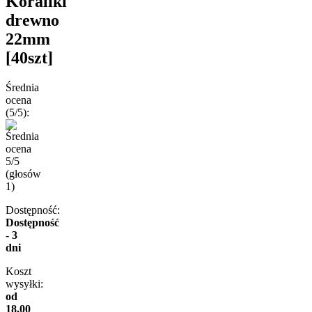
Koraliki
drewno
22mm
[40szt]
Średnia
ocena
(5/5):
(głosów
1
)
Dostępność:
Dostępność
- 3
dni
Koszt
wysyłki:
od
18,00