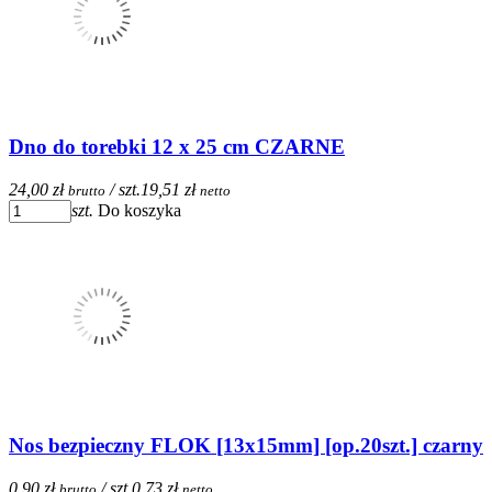
Dno do torebki 12 x 25 cm CZARNE
24,00 zł
/ szt.
19,51 zł
brutto
netto
szt.
Do koszyka
Nos bezpieczny FLOK [13x15mm] [op.20szt.] czarny
0,90 zł
/ szt.
0,73 zł
brutto
netto