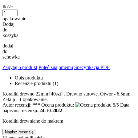
Ilość:
opakowanie
Dodaj
do
koszyka
dodaj
do
schowka
Zapytaj o produkt
Poleć znajomemu
Specyfikacja PDF
Opis produktu
Recenzje produktu (1)
Koraliki drewno 22mm [40szt] . Drewno surowe. Otwór - 6,5mm .
Zakup - 1 opakowanie.
Autor recenzji:
***
Ocena produktu:
Data
napisania recenzji:
24-10-2022
Koraliki drewniane do makram
Napisz recenzję
Klienci zakupili także