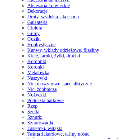
Akcesoria krawieckie
Dekoracje
Druty, szydełka, akcesoria
Galanteria
Gipiura
Gumy
Guziki
Hobbystyczne
Kanwy, wkłady odzieżowe, flizeliny
Kleje, farbki, żyłki, druciki
Kordonki
Koronki
Metalówka
Naszywki
Nici maszynowe, specjalistyczne
Nici zdobnicze
Nożyczki
Poduszki barkowe
Rzep
Szelki
Sznurki
Sznurowadła
Tasiemki, wstążki
Taśma żakardowe, taśmy nośne