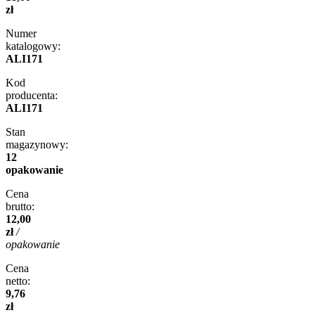
zł
Numer
katalogowy:
ALI171
Kod
producenta:
ALI171
Stan
magazynowy:
12
opakowanie
Cena
brutto:
12,00
zł
/
opakowanie
Cena
netto:
9,76
zł