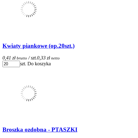
Kwiaty piankowe (op.20szt.)
0,41 zł
/ szt.
0,33 zł
brutto
netto
szt.
Do koszyka
Broszka ozdobna - PTASZKI