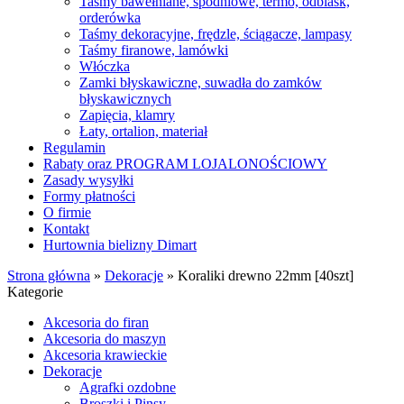
Taśmy bawełniane, spodniowe, termo, odblask,
orderówka
Taśmy dekoracyjne, frędzle, ściągacze, lampasy
Taśmy firanowe, lamówki
Włóczka
Zamki błyskawiczne, suwadła do zamków
błyskawicznych
Zapięcia, klamry
Łaty, ortalion, materiał
Regulamin
Rabaty oraz PROGRAM LOJALONOŚCIOWY
Zasady wysyłki
Formy płatności
O firmie
Kontakt
Hurtownia bielizny Dimart
Strona główna
»
Dekoracje
»
Koraliki drewno 22mm [40szt]
Kategorie
Akcesoria do firan
Akcesoria do maszyn
Akcesoria krawieckie
Dekoracje
Agrafki ozdobne
Broszki i Pinsy