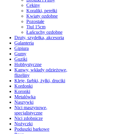
Cekiny
Koraliki, perełki
Kwiaty ozdobne
Pozostałe
Tiul 15cm
Łańcuchy ozdobne
Druty, szydełka, akcesoria
Galanteria
Gipiura
Gumy
Guziki
Hobbystyczne
Kanwy, wkłady odzieżowe,
flizeliny
Kleje, farbki, żyłki, druciki
Kordonki
Koronki
Metalówka
Naszywki
Nici maszynowe,
specjalistyczne
Nici zdobnicze
Nożyczki
Poduszki barkowe