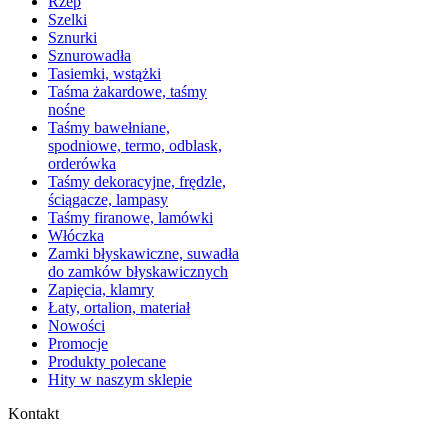
Rzep
Szelki
Sznurki
Sznurowadła
Tasiemki, wstążki
Taśma żakardowe, taśmy
nośne
Taśmy bawełniane,
spodniowe, termo, odblask,
orderówka
Taśmy dekoracyjne, frędzle,
ściągacze, lampasy
Taśmy firanowe, lamówki
Włóczka
Zamki błyskawiczne, suwadła
do zamków błyskawicznych
Zapięcia, klamry
Łaty, ortalion, materiał
Nowości
Promocje
Produkty polecane
Hity w naszym sklepie
Kontakt