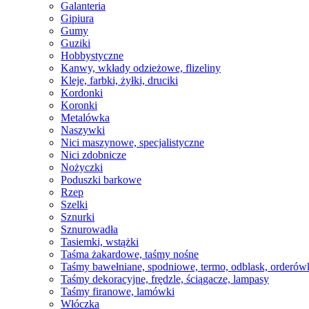
Galanteria
Gipiura
Gumy
Guziki
Hobbystyczne
Kanwy, wkłady odzieżowe, flizeliny
Kleje, farbki, żyłki, druciki
Kordonki
Koronki
Metalówka
Naszywki
Nici maszynowe, specjalistyczne
Nici zdobnicze
Nożyczki
Poduszki barkowe
Rzep
Szelki
Sznurki
Sznurowadła
Tasiemki, wstążki
Taśma żakardowe, taśmy nośne
Taśmy bawełniane, spodniowe, termo, odblask, orderów
Taśmy dekoracyjne, frędzle, ściągacze, lampasy
Taśmy firanowe, lamówki
Włóczka