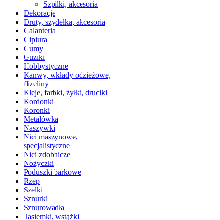
Szpilki, akcesoria
Dekoracje
Druty, szydełka, akcesoria
Galanteria
Gipiura
Gumy
Guziki
Hobbystyczne
Kanwy, wkłady odzieżowe,
flizeliny
Kleje, farbki, żyłki, druciki
Kordonki
Koronki
Metalówka
Naszywki
Nici maszynowe,
specjalistyczne
Nici zdobnicze
Nożyczki
Poduszki barkowe
Rzep
Szelki
Sznurki
Sznurowadła
Tasiemki, wstążki