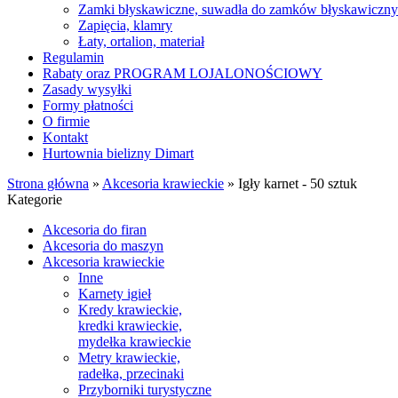
Zamki błyskawiczne, suwadła do zamków błyskawiczn
Zapięcia, klamry
Łaty, ortalion, materiał
Regulamin
Rabaty oraz PROGRAM LOJALONOŚCIOWY
Zasady wysyłki
Formy płatności
O firmie
Kontakt
Hurtownia bielizny Dimart
Strona główna
»
Akcesoria krawieckie
»
Igły karnet - 50 sztuk
Kategorie
Akcesoria do firan
Akcesoria do maszyn
Akcesoria krawieckie
Inne
Karnety igieł
Kredy krawieckie,
kredki krawieckie,
mydełka krawieckie
Metry krawieckie,
radełka, przecinaki
Przyborniki turystyczne