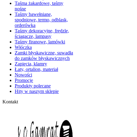
Taśma żakardowe, taśmy
nośne
Taśmy bawełniane,
spodniowe, termo, odblask,
orderówka
Taśmy dekoracyjne, frędzle,
ściągacze, lampasy
Taśmy firanowe, lamówki
Włóczka
Zamki błyskawiczne, suwadła
do zamków błyskawicznych
Zapięcia, klamry
Łaty, ortalion, materiał
Nowości
Promocje
Produkty polecane
Hity w naszym sklepie
Kontakt