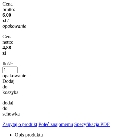
Cena
brutto:
6,00
zł
/
opakowanie
Cena
netto:
4,88
zł
Ilość:
opakowanie
Dodaj
do
koszyka
dodaj
do
schowka
Zapytaj o produkt
Poleć znajomemu
Specyfikacja PDF
Opis produktu