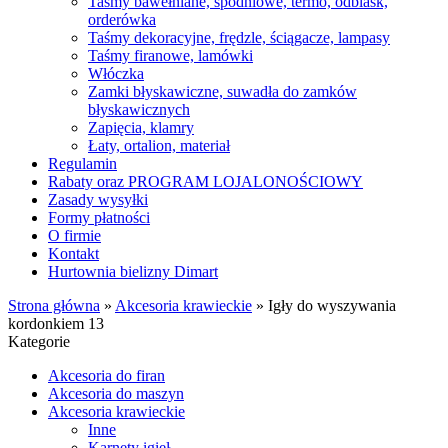
Taśmy bawełniane, spodniowe, termo, odblask,
orderówka
Taśmy dekoracyjne, frędzle, ściągacze, lampasy
Taśmy firanowe, lamówki
Włóczka
Zamki błyskawiczne, suwadła do zamków
błyskawicznych
Zapięcia, klamry
Łaty, ortalion, materiał
Regulamin
Rabaty oraz PROGRAM LOJALONOŚCIOWY
Zasady wysyłki
Formy płatności
O firmie
Kontakt
Hurtownia bielizny Dimart
Strona główna
»
Akcesoria krawieckie
»
Igły do wyszywania
kordonkiem 13
Kategorie
Akcesoria do firan
Akcesoria do maszyn
Akcesoria krawieckie
Inne
Karnety igieł