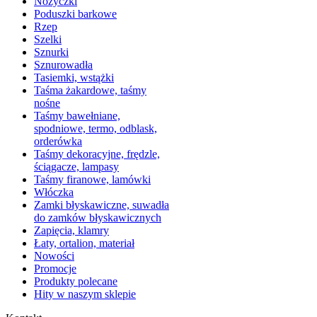
Nożyczki
Poduszki barkowe
Rzep
Szelki
Sznurki
Sznurowadła
Tasiemki, wstążki
Taśma żakardowe, taśmy
nośne
Taśmy bawełniane,
spodniowe, termo, odblask,
orderówka
Taśmy dekoracyjne, frędzle,
ściągacze, lampasy
Taśmy firanowe, lamówki
Włóczka
Zamki błyskawiczne, suwadła
do zamków błyskawicznych
Zapięcia, klamry
Łaty, ortalion, materiał
Nowości
Promocje
Produkty polecane
Hity w naszym sklepie