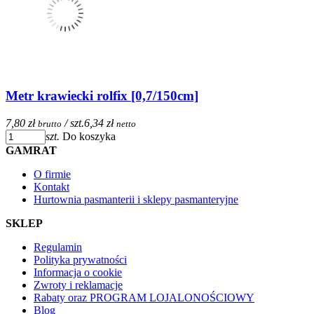
Metr krawiecki rolfix [0,7/150cm]
7,80 zł
/ szt.
6,34 zł
brutto
netto
szt.
Do koszyka
GAMRAT
O firmie
Kontakt
Hurtownia pasmanterii i sklepy pasmanteryjne
SKLEP
Regulamin
Polityka prywatności
Informacja o cookie
Zwroty i reklamacje
Rabaty oraz PROGRAM LOJALONOŚCIOWY
Blog