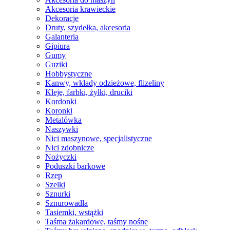
Akcesoria krawieckie
Dekoracje
Druty, szydełka, akcesoria
Galanteria
Gipiura
Gumy
Guziki
Hobbystyczne
Kanwy, wkłady odzieżowe, flizeliny
Kleje, farbki, żyłki, druciki
Kordonki
Koronki
Metalówka
Naszywki
Nici maszynowe, specjalistyczne
Nici zdobnicze
Nożyczki
Poduszki barkowe
Rzep
Szelki
Sznurki
Sznurowadła
Tasiemki, wstążki
Taśma żakardowe, taśmy nośne