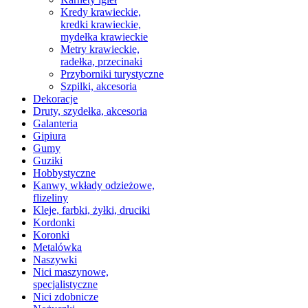
Kredy krawieckie,
kredki krawieckie,
mydełka krawieckie
Metry krawieckie,
radełka, przecinaki
Przyborniki turystyczne
Szpilki, akcesoria
Dekoracje
Druty, szydełka, akcesoria
Galanteria
Gipiura
Gumy
Guziki
Hobbystyczne
Kanwy, wkłady odzieżowe,
flizeliny
Kleje, farbki, żyłki, druciki
Kordonki
Koronki
Metalówka
Naszywki
Nici maszynowe,
specjalistyczne
Nici zdobnicze