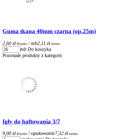
Guma tkana 40mm czarna (op.25m)
2,60 zł
/ mb
2,11 zł
brutto
netto
mb
Do koszyka
Pozostałe produkty z kategorii
Igły do haftowania 3/7
9,00 zł
/ opakowanie
7,32 zł
brutto
netto