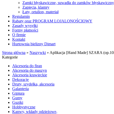
Zamki błyskawiczne, suwadła do zamków błyskawiczn
Zapięcia, klamry
Łaty, ortalion, materiał
Regulamin
Rabaty oraz PROGRAM LOJALONOŚCIOWY
Zasady wysyłki
Formy płatności
O firmie
Kontakt
Hurtownia bielizny Dimart
Strona główna
»
Naszywki
»
Aplikacja [Hand Made] SZARA (op.10s
Kategorie
Akcesoria do firan
Akcesoria do maszyn
Akcesoria krawieckie
Dekoracje
Druty, szydełka, akcesoria
Galanteria
Gipiura
Gumy
Guziki
Hobbystyczne
Kanwy, wkłady odzieżowe,