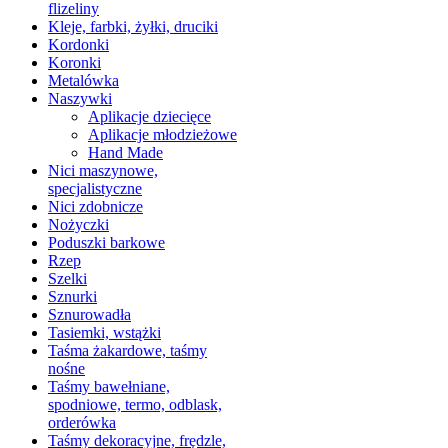
flizeliny
Kleje, farbki, żyłki, druciki
Kordonki
Koronki
Metalówka
Naszywki
Aplikacje dziecięce
Aplikacje młodzieżowe
Hand Made
Nici maszynowe,
specjalistyczne
Nici zdobnicze
Nożyczki
Poduszki barkowe
Rzep
Szelki
Sznurki
Sznurowadła
Tasiemki, wstążki
Taśma żakardowe, taśmy
nośne
Taśmy bawełniane,
spodniowe, termo, odblask,
orderówka
Taśmy dekoracyjne, frędzle,