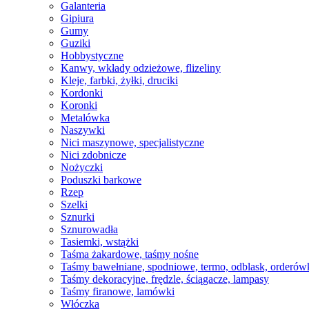
Galanteria
Gipiura
Gumy
Guziki
Hobbystyczne
Kanwy, wkłady odzieżowe, flizeliny
Kleje, farbki, żyłki, druciki
Kordonki
Koronki
Metalówka
Naszywki
Nici maszynowe, specjalistyczne
Nici zdobnicze
Nożyczki
Poduszki barkowe
Rzep
Szelki
Sznurki
Sznurowadła
Tasiemki, wstążki
Taśma żakardowe, taśmy nośne
Taśmy bawełniane, spodniowe, termo, odblask, orderów
Taśmy dekoracyjne, frędzle, ściągacze, lampasy
Taśmy firanowe, lamówki
Włóczka