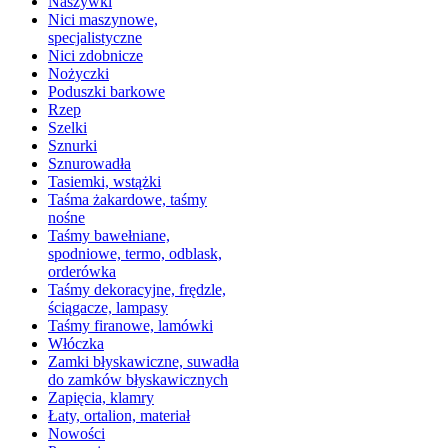
Naszywki
Nici maszynowe,
specjalistyczne
Nici zdobnicze
Nożyczki
Poduszki barkowe
Rzep
Szelki
Sznurki
Sznurowadła
Tasiemki, wstążki
Taśma żakardowe, taśmy
nośne
Taśmy bawełniane,
spodniowe, termo, odblask,
orderówka
Taśmy dekoracyjne, frędzle,
ściągacze, lampasy
Taśmy firanowe, lamówki
Włóczka
Zamki błyskawiczne, suwadła
do zamków błyskawicznych
Zapięcia, klamry
Łaty, ortalion, materiał
Nowości