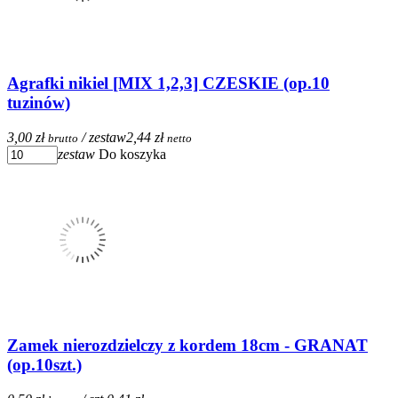
Agrafki nikiel [MIX 1,2,3] CZESKIE (op.10
tuzinów)
3,00 zł
/ zestaw
2,44 zł
brutto
netto
zestaw
Do koszyka
Zamek nierozdzielczy z kordem 18cm - GRANAT
(op.10szt.)