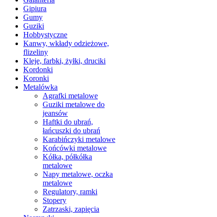
Gipiura
Gumy
Guziki
Hobbystyczne
Kanwy, wkłady odzieżowe,
flizeliny
Kleje, farbki, żyłki, druciki
Kordonki
Koronki
Metalówka
Agrafki metalowe
Guziki metalowe do
jeansów
Haftki do ubrań,
łańcuszki do ubrań
Karabińczyki metalowe
Końcówki metalowe
Kółka, półkółka
metalowe
Napy metalowe, oczka
metalowe
Regulatory, ramki
Stopery
Zatrzaski, zapięcia