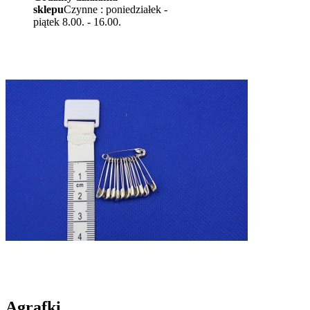
sklepu
Czynne : poniedziałek -
piątek 8.00. - 16.00.
Agrafki