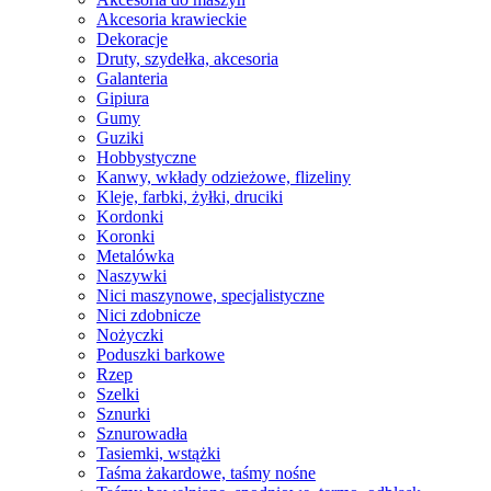
Akcesoria krawieckie
Dekoracje
Druty, szydełka, akcesoria
Galanteria
Gipiura
Gumy
Guziki
Hobbystyczne
Kanwy, wkłady odzieżowe, flizeliny
Kleje, farbki, żyłki, druciki
Kordonki
Koronki
Metalówka
Naszywki
Nici maszynowe, specjalistyczne
Nici zdobnicze
Nożyczki
Poduszki barkowe
Rzep
Szelki
Sznurki
Sznurowadła
Tasiemki, wstążki
Taśma żakardowe, taśmy nośne