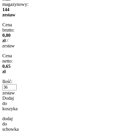
magazynowy:
144
zestaw
Cena
brutto:
0,80
zł
/
zestaw
Cena
netto:
0,65
zł
Ilość:
zestaw
Dodaj
do
koszyka
dodaj
do
schowka