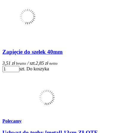
Zapięcie do szelek 40mm
3,51 zł
/ szt.
2,85 zł
brutto
netto
szt.
Do koszyka
Polecamy
Uchwyt do torby [metal] 13cm ZŁOTE