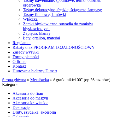
Taśmy bawełniane, spodniowe, termo, odblask,
orderówka
Taśmy dekoracyjne, frędzle, ściągacze, lampasy
Taśmy firanowe, lamówki
Włóczka
Zamki błyskawiczne, suwadła do zamków
błyskawicznych
Zapięcia, klamry
Łaty, ortalion, materiał
Regulamin
Rabaty oraz PROGRAM LOJALONOŚCIOWY
Zasady wysyłki
Formy płatności
O firmie
Kontakt
Hurtownia bielizny Dimart
Strona główna
»
Metalówka
»
Agrafki nikiel 00" (op.36 tuzinów)
Kategorie
Akcesoria do firan
Akcesoria do maszyn
Akcesoria krawieckie
Dekoracje
Druty, szydełka, akcesoria
Galanteria