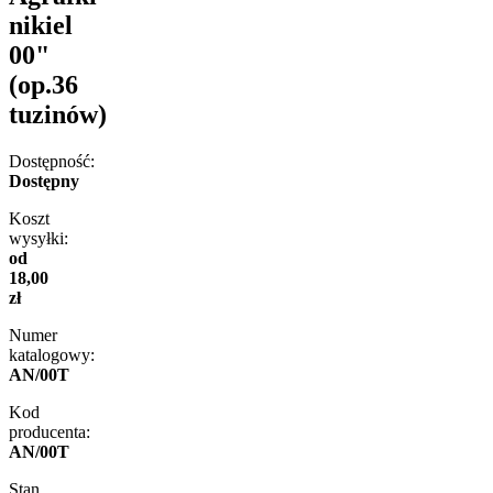
nikiel
00"
(op.36
tuzinów)
Dostępność:
Dostępny
Koszt
wysyłki:
od
18,00
zł
Numer
katalogowy:
AN/00T
Kod
producenta:
AN/00T
Stan