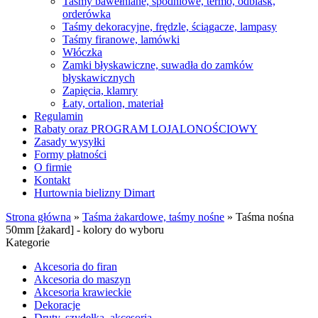
Taśmy bawełniane, spodniowe, termo, odblask,
orderówka
Taśmy dekoracyjne, frędzle, ściągacze, lampasy
Taśmy firanowe, lamówki
Włóczka
Zamki błyskawiczne, suwadła do zamków
błyskawicznych
Zapięcia, klamry
Łaty, ortalion, materiał
Regulamin
Rabaty oraz PROGRAM LOJALONOŚCIOWY
Zasady wysyłki
Formy płatności
O firmie
Kontakt
Hurtownia bielizny Dimart
Strona główna
»
Taśma żakardowe, taśmy nośne
»
Taśma nośna
50mm [żakard] - kolory do wyboru
Kategorie
Akcesoria do firan
Akcesoria do maszyn
Akcesoria krawieckie
Dekoracje
Druty, szydełka, akcesoria