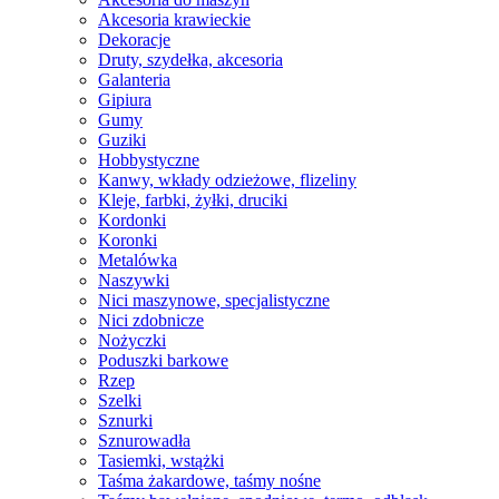
Akcesoria krawieckie
Dekoracje
Druty, szydełka, akcesoria
Galanteria
Gipiura
Gumy
Guziki
Hobbystyczne
Kanwy, wkłady odzieżowe, flizeliny
Kleje, farbki, żyłki, druciki
Kordonki
Koronki
Metalówka
Naszywki
Nici maszynowe, specjalistyczne
Nici zdobnicze
Nożyczki
Poduszki barkowe
Rzep
Szelki
Sznurki
Sznurowadła
Tasiemki, wstążki
Taśma żakardowe, taśmy nośne