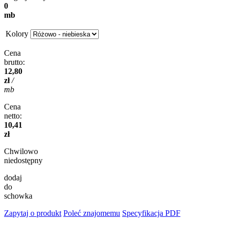
0
mb
Kolory
Cena
brutto:
12,80
zł
/
mb
Cena
netto:
10,41
zł
Chwilowo
niedostępny
dodaj
do
schowka
Zapytaj o produkt
Poleć znajomemu
Specyfikacja PDF