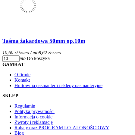
Taśma żakardowa 50mm op.10m
10,60 zł
/ mb
8,62 zł
brutto
netto
mb
Do koszyka
GAMRAT
O firmie
Kontakt
Hurtownia pasmanterii i sklepy pasmanteryjne
SKLEP
Regulamin
Polityka prywatności
Informacja o cookie
Zwroty i reklamacje
Rabaty oraz PROGRAM LOJALONOŚCIOWY
Blog