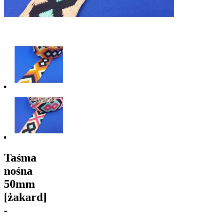
Taśma
nośna
50mm
[żakard]
-