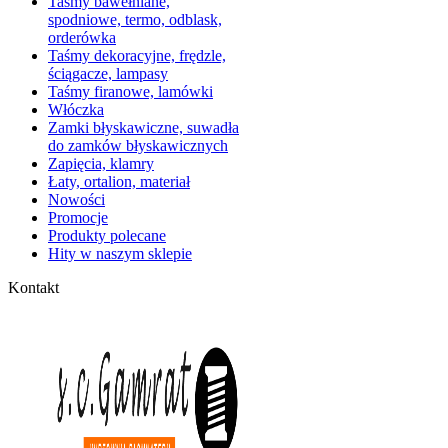
Taśmy bawełniane,
spodniowe, termo, odblask,
orderówka
Taśmy dekoracyjne, frędzle,
ściągacze, lampasy
Taśmy firanowe, lamówki
Włóczka
Zamki błyskawiczne, suwadła
do zamków błyskawicznych
Zapięcia, klamry
Łaty, ortalion, materiał
Nowości
Promocje
Produkty polecane
Hity w naszym sklepie
Kontakt