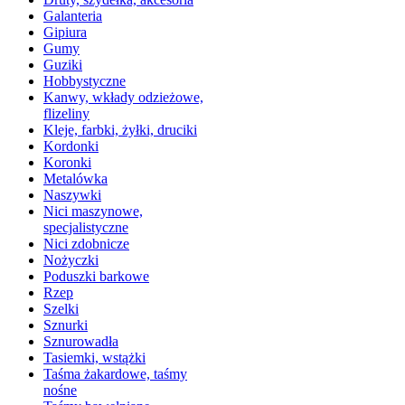
Galanteria
Gipiura
Gumy
Guziki
Hobbystyczne
Kanwy, wkłady odzieżowe,
flizeliny
Kleje, farbki, żyłki, druciki
Kordonki
Koronki
Metalówka
Naszywki
Nici maszynowe,
specjalistyczne
Nici zdobnicze
Nożyczki
Poduszki barkowe
Rzep
Szelki
Sznurki
Sznurowadła
Tasiemki, wstążki
Taśma żakardowe, taśmy
nośne