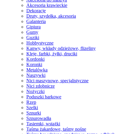
Akcesoria krawieckie
Dekoracje
Druty, szydełka, akcesoria
Galanteria
Gipiura
Gumy
Guziki
Hobbystyczne
Kanwy, wkłady odzieżowe, flizeliny
Kleje, farbki, żyłki, druciki
Kordonki
Koronki
Metalówka
Naszywki
Nici maszynowe, specjalistyczne
Nici zdobnicze
Nożyczki
Poduszki barkowe
Rzep
Szelki
Sznurki
Sznurowadła
Tasiemki, wstążki
Taśma żakardowe, taśmy nośne