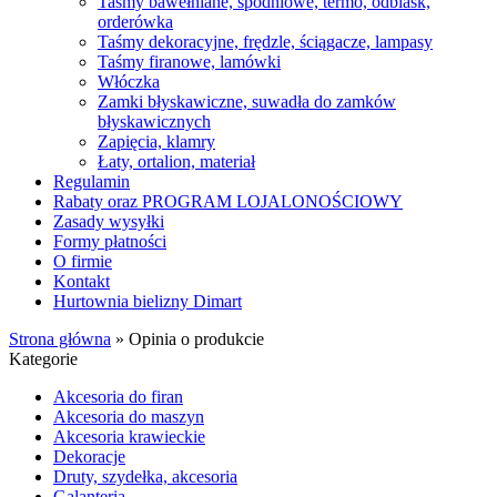
Taśmy bawełniane, spodniowe, termo, odblask,
orderówka
Taśmy dekoracyjne, frędzle, ściągacze, lampasy
Taśmy firanowe, lamówki
Włóczka
Zamki błyskawiczne, suwadła do zamków
błyskawicznych
Zapięcia, klamry
Łaty, ortalion, materiał
Regulamin
Rabaty oraz PROGRAM LOJALONOŚCIOWY
Zasady wysyłki
Formy płatności
O firmie
Kontakt
Hurtownia bielizny Dimart
Strona główna
»
Opinia o produkcie
Kategorie
Akcesoria do firan
Akcesoria do maszyn
Akcesoria krawieckie
Dekoracje
Druty, szydełka, akcesoria
Galanteria