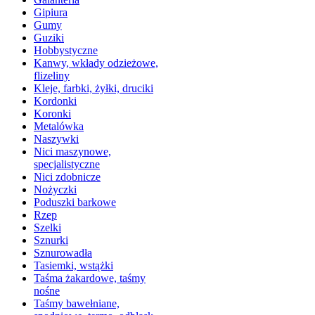
Gipiura
Gumy
Guziki
Hobbystyczne
Kanwy, wkłady odzieżowe,
flizeliny
Kleje, farbki, żyłki, druciki
Kordonki
Koronki
Metalówka
Naszywki
Nici maszynowe,
specjalistyczne
Nici zdobnicze
Nożyczki
Poduszki barkowe
Rzep
Szelki
Sznurki
Sznurowadła
Tasiemki, wstążki
Taśma żakardowe, taśmy
nośne
Taśmy bawełniane,