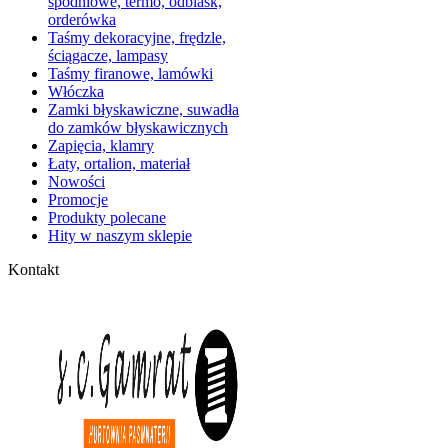
spodniowe, termo, odblask,
orderówka
Taśmy dekoracyjne, frędzle,
ściągacze, lampasy
Taśmy firanowe, lamówki
Włóczka
Zamki błyskawiczne, suwadła
do zamków błyskawicznych
Zapięcia, klamry
Łaty, ortalion, materiał
Nowości
Promocje
Produkty polecane
Hity w naszym sklepie
Kontakt