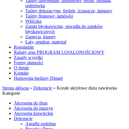
Taśmy bawełniane, spodniowe, termo, odblask,
orderówka
Taśmy dekoracyjne, frędzle, ściągacze, lampasy
Taśmy firanowe, lamówki
Włóczka
Zamki błyskawiczne, suwadła do zamków
błyskawicznych
Zapięcia, klamry
Łaty, ortalion, materiał
Regulamin
Rabaty oraz PROGRAM LOJALONOŚCIOWY
Zasady wysyłki
Formy płatności
O firmie
Kontakt
Hurtownia bielizny Dimart
Strona główna
»
Dekoracje
»
Korale akrylowe duża zawieszka
Kategorie
Akcesoria do firan
Akcesoria do maszyn
Akcesoria krawieckie
Dekoracje
Agrafki ozdobne
Broszki i Pinsy