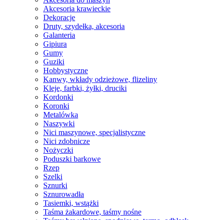
Akcesoria krawieckie
Dekoracje
Druty, szydełka, akcesoria
Galanteria
Gipiura
Gumy
Guziki
Hobbystyczne
Kanwy, wkłady odzieżowe, flizeliny
Kleje, farbki, żyłki, druciki
Kordonki
Koronki
Metalówka
Naszywki
Nici maszynowe, specjalistyczne
Nici zdobnicze
Nożyczki
Poduszki barkowe
Rzep
Szelki
Sznurki
Sznurowadła
Tasiemki, wstążki
Taśma żakardowe, taśmy nośne