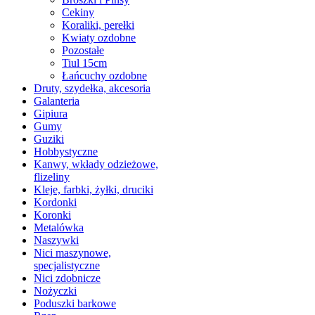
Cekiny
Koraliki, perełki
Kwiaty ozdobne
Pozostałe
Tiul 15cm
Łańcuchy ozdobne
Druty, szydełka, akcesoria
Galanteria
Gipiura
Gumy
Guziki
Hobbystyczne
Kanwy, wkłady odzieżowe,
flizeliny
Kleje, farbki, żyłki, druciki
Kordonki
Koronki
Metalówka
Naszywki
Nici maszynowe,
specjalistyczne
Nici zdobnicze
Nożyczki
Poduszki barkowe