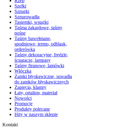
Rzep
Szelki
Sznurki
Sznurowadła
Tasiemki, wstążki
Taśma żakardowe, taśmy
nośne
Taśmy bawełniane,
spodniowe, termo, odblask,
orderówka
Taśmy dekoracyjne, frędzle,
ściągacze, lampasy
Taśmy firanowe, lamówki
Włóczka
Zamki błyskawiczne, suwadła
do zamków błyskawicznych
Zapięcia, klamry
Łaty, ortalion, materiał
Nowości
Promocje
Produkty polecane
Hity w naszym sklepie
Kontakt