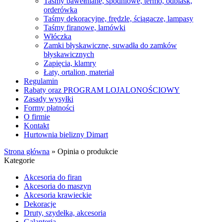
Taśmy bawełniane, spodniowe, termo, odblask,
orderówka
Taśmy dekoracyjne, frędzle, ściągacze, lampasy
Taśmy firanowe, lamówki
Włóczka
Zamki błyskawiczne, suwadła do zamków
błyskawicznych
Zapięcia, klamry
Łaty, ortalion, materiał
Regulamin
Rabaty oraz PROGRAM LOJALONOŚCIOWY
Zasady wysyłki
Formy płatności
O firmie
Kontakt
Hurtownia bielizny Dimart
Strona główna
»
Opinia o produkcie
Kategorie
Akcesoria do firan
Akcesoria do maszyn
Akcesoria krawieckie
Dekoracje
Druty, szydełka, akcesoria
Galanteria