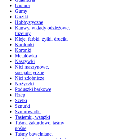
Gipiura
Gumy
Guziki
Hobbystyczne
Kanwy, wkłady odzieżowe,
flizeliny
Kleje, farbki, żyłki, druciki
Kordonki
Koronki
Metalówka
Naszywki
Nici maszynowe,
specjalistyczne
Nici zdobnicze
Nożyczki
Poduszki barkowe
Rzep
Szelki
Sznurki
Sznurowadła
Tasiemki, wstążki
Taśma żakardowe, taśmy
nośne
Taśmy bawełniane,