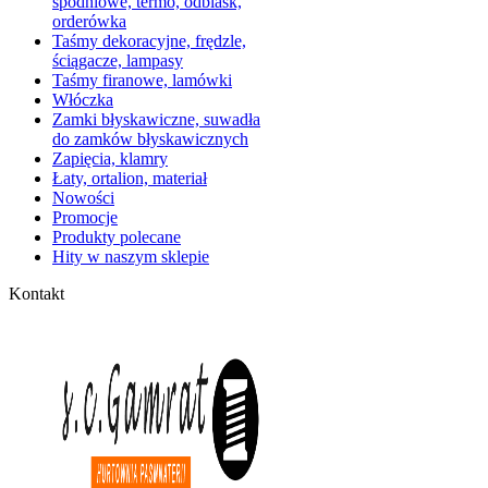
spodniowe, termo, odblask,
orderówka
Taśmy dekoracyjne, frędzle,
ściągacze, lampasy
Taśmy firanowe, lamówki
Włóczka
Zamki błyskawiczne, suwadła
do zamków błyskawicznych
Zapięcia, klamry
Łaty, ortalion, materiał
Nowości
Promocje
Produkty polecane
Hity w naszym sklepie
Kontakt