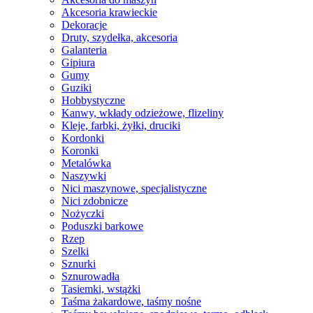
Akcesoria krawieckie
Dekoracje
Druty, szydełka, akcesoria
Galanteria
Gipiura
Gumy
Guziki
Hobbystyczne
Kanwy, wkłady odzieżowe, flizeliny
Kleje, farbki, żyłki, druciki
Kordonki
Koronki
Metalówka
Naszywki
Nici maszynowe, specjalistyczne
Nici zdobnicze
Nożyczki
Poduszki barkowe
Rzep
Szelki
Sznurki
Sznurowadła
Tasiemki, wstążki
Taśma żakardowe, taśmy nośne