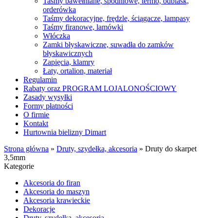
Taśmy bawełniane, spodniowe, termo, odblask,
orderówka
Taśmy dekoracyjne, frędzle, ściągacze, lampasy
Taśmy firanowe, lamówki
Włóczka
Zamki błyskawiczne, suwadła do zamków
błyskawicznych
Zapięcia, klamry
Łaty, ortalion, materiał
Regulamin
Rabaty oraz PROGRAM LOJALONOŚCIOWY
Zasady wysyłki
Formy płatności
O firmie
Kontakt
Hurtownia bielizny Dimart
Strona główna
»
Druty, szydełka, akcesoria
»
Druty do skarpet
3,5mm
Kategorie
Akcesoria do firan
Akcesoria do maszyn
Akcesoria krawieckie
Dekoracje
Druty, szydełka, akcesoria