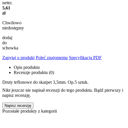
netto:
5,61
zł
Chwilowo
niedostępny
dodaj
do
schowka
Zapytaj o produkt
Poleć znajomemu
Specyfikacja PDF
Opis produktu
Recenzje produktu (0)
Druty teflonowe do skarpet 3,5mm. Op.5 sztuk.
Nikt jeszcze nie napisał recenzji do tego produktu. Bądź pierwszy i
napisz recenzję.
Napisz recenzję
Pozostałe produkty z kategorii