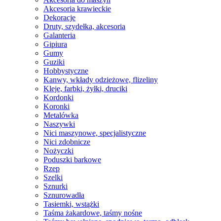
Akcesoria krawieckie
Dekoracje
Druty, szydełka, akcesoria
Galanteria
Gipiura
Gumy
Guziki
Hobbystyczne
Kanwy, wkłady odzieżowe, flizeliny
Kleje, farbki, żyłki, druciki
Kordonki
Koronki
Metalówka
Naszywki
Nici maszynowe, specjalistyczne
Nici zdobnicze
Nożyczki
Poduszki barkowe
Rzep
Szelki
Sznurki
Sznurowadła
Tasiemki, wstążki
Taśma żakardowe, taśmy nośne