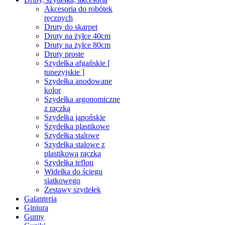
Akcesoria do robótek
ręcznych
Druty do skarpet
Druty na żyłce 40cm
Druty na żyłce 80cm
Druty proste
Szydełka afgańskie [
tunezyjskie ]
Szydełka anodowane
kolor
Szydełka argonomiczne
z rączką
Szydełka japońskie
Szydełka plastikowe
Szydełka stalowe
Szydełka stalowe z
plastikową rączką
Szydełka teflon
Widełka do ściegu
siatkowego
Zestawy szydełek
Galanteria
Gipiura
Gumy